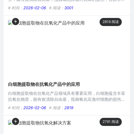
保健等多方面展现出潜在价值，可用于研发抗氧化药物、护肤品
# 时间：
2026-02-06
# 阅读：
3001
等，为延缓衰老、防治氧化相关疾病提供新的途径与可能，有望
为人们的健康带来积极影响。在当今对健康和美容领域不断探索
2819
阅读
的进程中，白细胞提取物因其独特的抗氧化特性逐渐受到关注，
白细胞作为人体免疫系统的重要组成部分，其提取物蕴含着诸多
对健康有益
白细胞提取物在抗氧化产品中的应用
白细胞提取物在抗氧化产品领域具有重要应用，白细胞蕴含丰富
抗氧化物质，能有效清除自由基，抵御氧化应激对细胞的损伤，
研究发现其可增强皮肤抗氧化能力，改善肌肤老化状况，在护肤
# 时间：
2026-02-06
# 阅读：
2819
品、保健品等抗氧化产品开发中展现出广阔前景，有望为人们提
供更优质的抗氧化解决方案。在当今追求健康与美丽的时代,抗
2791
阅读
氧化成为了热门话题，人们越来越关注如何延缓衰老、抵御自由
基对身体的侵害，而白细胞提取物在抗氧化产品中的应用，为这