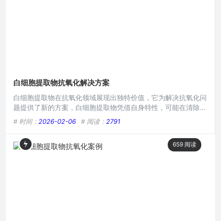
一领域带
白细胞提取物抗氧化解决方案
白细胞提取物在抗氧化领域展现出独特价值，它为解决抗氧化问
题提供了新的方案，白细胞提取物凭借自身特性，可能在清除自
由基、抵御氧化损伤等方面发挥重要作用，有望在医药、保健等
# 时间：
2026-02-06
# 阅读：
2791
相关领域为抗氧化需求提供更优选择，开启抗氧化研究与应用的
新方向。在当今快节奏且充满诸多压力因素的生活环境中，人体
659
阅读
细胞面临着众多氧化应激挑战，自由基的过度产生会对细胞结构
和功能造成损害，进而引发多种健康问题，而白细胞提取物在抗
氧化领域