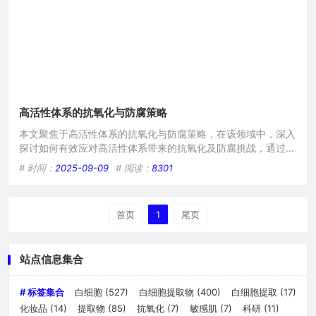
高活性体系的抗氧化与防腐策略
本文聚焦于高活性体系的抗氧化与防腐策略，在该领域中，深入
探讨如何有效应对高活性体系带来的抗氧化及防腐挑战，通过研
究不同成分、工艺等方面，旨在找到适合高活性体系的抗氧化与
# 时间：
2025-09-09
# 阅读：
8301
防腐方法，以提升产品在高活性条件下的稳定性和使用寿命，对
相关产业发展具有重要意义。在白细胞提取物资讯介绍的领域
中,对于涉及到的相关物质及体系，高活性体系的抗氧化与防腐
首页
1
尾页
策略至关重要，它不仅关乎产品的质量与稳定性，更直接影响到
白细胞提取
站点信息集合
# 标签集合
白细胞
(527)
白细胞提取物
(400)
白细胞提取
(17)
化妆品
(14)
提取物
(85)
抗氧化
(7)
敏感肌
(7)
科研
(11)