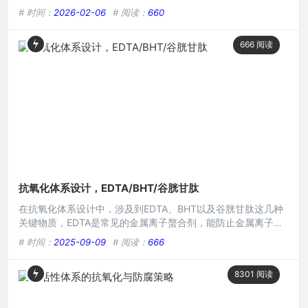
能涉及从白细胞中提取有效成分，期望其能发挥抗氧化功效，用
# 时间：
2026-02-06
# 阅读：
660
于护肤、保健品或其他相关领域，但缺乏具体的产品研发流程、
效果验证、应用场景等关键信息。在现代健康领域,抗氧化已成
666
阅读
为众多消费者关注的重要话题，随着人们对自身健康重视程度的
不断提升，寻求高效、安全的抗氧化产品成为当务之急，而白细
胞提取物
抗氧化体系设计，EDTA/BHT/谷胱甘肽
在抗氧化体系设计中，涉及到EDTA、BHT以及谷胱甘肽这几种
关键物质，EDTA是常见的金属离子螯合剂，能防止金属离子引
发的氧化反应；BHT是一种人工合成的抗氧化剂，具有良好的抗
# 时间：
2025-09-09
# 阅读：
666
氧化性能；谷胱甘肽则是生物体内重要的抗氧化剂，参与细胞内
抗氧化防御，三者在抗氧化体系中可能协同发挥作用以抵御氧
8301
阅读
化。在白细胞提取物资讯领域，抗氧化体系的设计至关重要，它
不仅关乎物资的保存质量，更与后续实验及应用的准确性和可靠
性