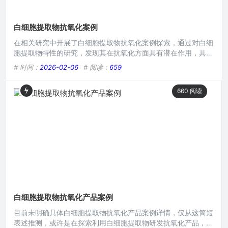
白细胞提取物抗氧化案例
在相关研究中开展了白细胞提取物抗氧化案例探索，通过对白细
胞提取物特性的研究，发现其在抗氧化方面具有潜在作用，具体
实验中可能涉及对自由基清除等抗氧化指标的检测，试图挖掘白
# 时间：
2026-02-06
# 阅读：
659
细胞提取物在抗氧化领域的应用价值，为相关抗氧化产品或治疗
手段研发提供新方向。在当今追求健康与美丽的时代,抗氧化成
660
阅读
为了众多领域关注的焦点，而白细胞提取物在抗氧化方面展现出
了独特的潜力，下面为大家介绍几个相关案例。 在皮肤护理领
域,有
白细胞提取物抗氧化产品案例
目前未明确具体白细胞提取物抗氧化产品案例详情，仅从这简短
表述推测，或许是在探索利用白细胞提取物研发抗氧化产品，可