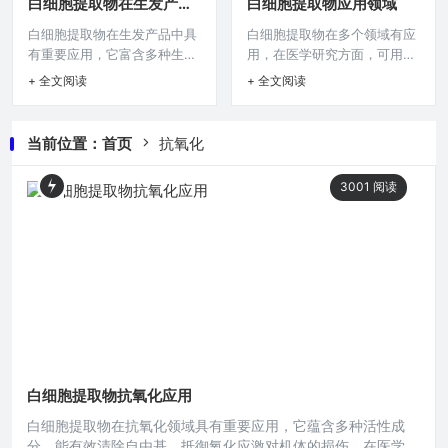
白细胞提取物在生发产品
白细胞提取物应用领域
种灵活且可定制化生产的途
化需求提供更优选择，开启抗
中的应用
白细胞提取物在生发产品中具
白细胞提取物在多个领域有应
径，有望在化妆品市场中拓展
氧化研究与应用的新方向。在
有重要应用，它富含多种生物
用，在医学研究方面，可用于
新的业务空间与产品特色。在
当今快节奏且充满诸多压力因
活性成分，可能通过刺激毛囊
免疫调节机制的探索，助力深
当今美妆护肤行业,科技的不断
素的生活环境中，人体细胞面
+ 全文阅读
+ 全文阅读
细胞增殖、调节毛囊微环境等
入理解机体免疫反应；在生物
进步推动着各类新型原料的研
临着众多氧化应激挑战，自由
途径，促进头发生长，有研究
医药领域，有望开发成具有免
发与应用，化妆品级白细胞提
基的过度产生会对细胞结构和
表明，其可增强毛囊的新陈代
疫增强功效的药物，辅助治疗
取物 OEM 这一领域正逐渐崭
功能造成损害，进而引发多种
当前位置：
首页
抗氧化
谢，提高毛囊对营养物质的摄
免疫相关疾病；在美容保健领
露头角，为美妆产业带来新的
健康问题，而白细胞提取物在
取和利用能力，为解决脱发问
域，或能促进皮肤细胞更新，
发
抗氧化领域
3001
阅读
题提供了新的思路与潜在方
改善肌肤状态，展现出广阔的
案，正逐渐受到生发产品研发
应用前景与潜力。白细胞作为
领域的关注。在当今社会,脱发
人体免疫系统的重要组成部
问题已成为许多人尤其是年轻
分，在抵御病原体入侵等方面
人面临的困扰，为了解决这一
发挥着关键作用，而白细胞提
难题，生发产品市场不断推陈
取物更是蕴含着丰富的生物活
出新，而白细胞提取物在生发
性物质，具有诸多独特的特性,
产品中的应
从而在多个
白细胞提取物抗氧化应用
白细胞提取物在抗氧化领域具有重要应用，它蕴含多种活性成
分，能有效清除自由基，抵御氧化应激对机体的损伤，在医学、