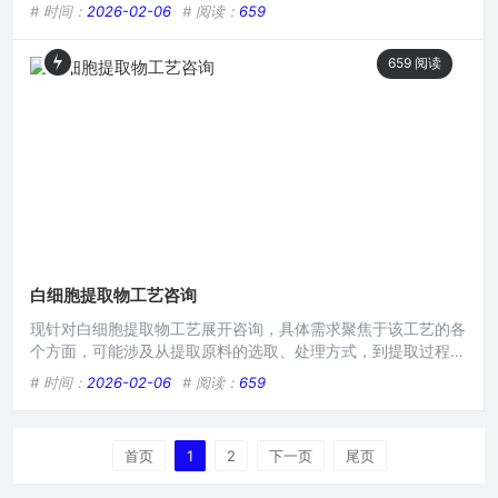
与操作技能，涵盖从原料选取到最终提取物产出的各环节要点，
# 时间：
2026-02-06
# 阅读：
659
包括特定的提取方法、关键工艺参数把控以及质量控制要点等，
助力参与者熟练掌握白细胞提取物工艺，确保产品质量与生产效
659
阅读
率。本文目录导读： 样本采集白细胞分离提取前处理提取方法
纯度与活性检测工艺优化与质量控制在现代生物医学领域，白细
胞提取
白细胞提取物工艺咨询
现针对白细胞提取物工艺展开咨询，具体需求聚焦于该工艺的各
个方面，可能涉及从提取原料的选取、处理方式，到提取过程中
所运用的技术手段、条件参数，以及最终提取物的质量把控等相
# 时间：
2026-02-06
# 阅读：
659
关内容，旨在深入了解如何优化白细胞提取物的生产工艺，以获
取更优质、高效的产品。在现代生物医学研究领域,白细胞提取
物因其在诸多方面的潜在应用价值而备受关注，从免疫调节到疾
首页
1
2
下一页
尾页
病治疗的探索，白细胞提取物的研究不断深入，而其工艺则是实
现有效提