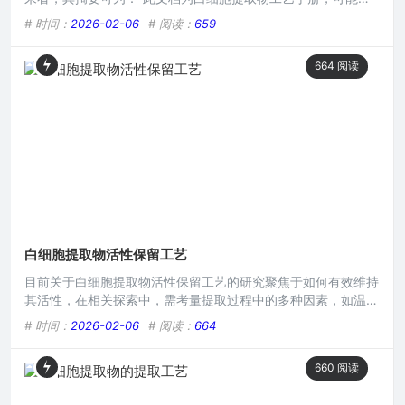
含白细胞提取物的制备工艺相关信息，如原材料选取、提取步
# 时间：
2026-02-06
# 阅读：
659
骤、操作条件等内容，或许还涉及质量控制等方面，可供从事白
细胞提取物研发、生产等相关领域人员下载参考，以了解该工艺
664
阅读
的具体流程与要点。”本文目录导读： 白细胞提取物的重要性工
艺手册涵盖内容下载方式及注意事项白细胞提取物在医学、生物
研究
白细胞提取物活性保留工艺
目前关于白细胞提取物活性保留工艺的研究聚焦于如何有效维持
其活性，在相关探索中，需考量提取过程中的多种因素，如温
度、时间、试剂等，以防止白细胞提取物活性成分在提取、保存
# 时间：
2026-02-06
# 阅读：
664
等环节受损，这对于相关医疗应用至关重要，有望为疾病治疗等
领域带来新的突破与发展。在生物医学研究与相关产业领域,白
660
阅读
细胞提取物具有至关重要的价值，它蕴含着众多对人体健康有益
的生物活性成分，然而要充分发挥其功效，关键在于确保活性的