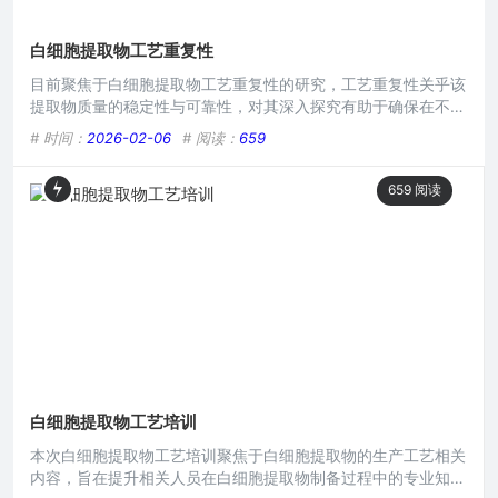
白细胞提取物工艺重复性
目前聚焦于白细胞提取物工艺重复性的研究，工艺重复性关乎该
提取物质量的稳定性与可靠性，对其深入探究有助于确保在不同
批次生产中，白细胞提取物的成分、功效等关键指标保持一致，
# 时间：
2026-02-06
# 阅读：
659
为其在医疗、科研等领域的应用提供坚实保障，避免因工艺波动
导致效果差异，是提升该提取物应用价值与安全性的重要考量。
659
阅读
在生物医学研究领域,白细胞提取物的制备是一项关键且具有重
要意义的操作，而其中工艺重复性更是确保实验结果可靠性与可
重复性的
白细胞提取物工艺培训
本次白细胞提取物工艺培训聚焦于白细胞提取物的生产工艺相关
内容，旨在提升相关人员在白细胞提取物制备过程中的专业知识