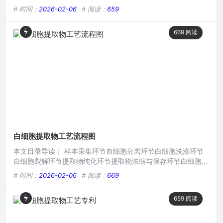
获取白细胞中的活性物质，这一技术对于生物医药领域意义重
# 时间：
2026-02-06
# 阅读：
659
大，可用于研发新型药物、诊断试剂等，有望为诸多疾病的治疗
与诊断带来新突破，目前正不断发展完善以适应更高的质量与应
669
阅读
用要求。白细胞作为人体免疫系统的重要组成部分，在抵御病原
体入侵等方面发挥着关键作用，而白细胞提取物的制备工艺技
术,对于深入
白细胞提取物工艺流程图
本文目录导读： 样本采集环节血细胞分离环节白细胞洗涤环节
白细胞裂解环节提取物纯化环节提取物浓缩与保存环节白细胞是
人体免疫系统的重要组成部分，在抵御病原体入侵等方面发挥着
# 时间：
2026-02-06
# 阅读：
669
关键作用，对白细胞提取物的研究与应用具有重要意义，而了解
其工艺流程则是深入探究的基础,下面为大家详细介绍白细胞提
659
阅读
取物的工艺流程图及各环节要点。 样本采集环节 白细胞提取物
的源头是人体的血液样本，在这一环节，需严格遵循无菌操作原