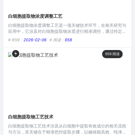
白细胞提取物浓度调整工艺
白细胞提取物浓度调整工艺是一项关键技术环节，在相关研究与
应用中，它涉及对白细胞提取物浓度进行精准调控，通过特定的
操作流程和参数设定，如合适的溶剂配比、温度控制、反应时间
# 时间：
2026-02-06
# 阅读：
658
等，来实现对白细胞提取物浓度的有效调整，以满足不同实验或
临床应用对其浓度的特定要求，从而保障后续实验结果的准确性
659
阅读
与临床治疗的有效性。在生物医学领域,白细胞提取物因其在诸
多疾病研究及治疗中的潜在应用价值而备受关注，要使其发挥最
大效能，
白细胞提取物工艺技术
白细胞提取物工艺技术涉及从白细胞中提取有效成分的相关流程
与方法，其关键在于精准把控提取步骤，以确保能高效、纯净地