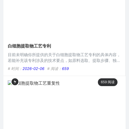
白细胞提取物工艺专利
目前未明确你所提供的关于白细胞提取物工艺专利的具体内容，
若能补充该专利涉及的技术要点，如原料选取、提取步骤、独特
工艺环节、预期效果等相关信息，便能生成更精准详细的摘要，
# 时间：
2026-02-06
# 阅读：
659
是从何种白细胞来源提取，采用物理、化学还是生物方法，提取
后用于何种医疗或其他应用领域等具体细节。在生命科学领域，
659
阅读
白细胞提取物因其在医疗、科研等多方面的潜在价值而备受关
注，随着对白细胞生理功能及相关疾病治疗研究的不断深入，开
发高效、安