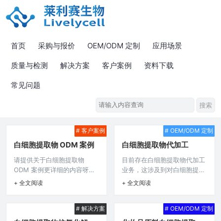
首页
采购与报价
OEM/ODM 定制
应用场景
质量与检测
解决方案
客户案例
资料下载
常见问题
# 客户案例
# OEM/ODM 定制
白细胞提取物 ODM 案例
白细胞提取物代加工
请提供关于白细胞提取物
目前存在白细胞提取物代加工
ODM 案例更详细的内容呀，
业务，这涉及到对白细胞提取
比如涉及的企业、具体产品研
物相关产品的生产操作，可能
+ 全文阅读
+ 全文阅读
发过程、应用场景、合作模
在医疗、生物科技等领域有应
式、取得的成果或遇到的问题
用需求，但白细胞提取物的代
# 解决方案
# OEM/ODM 定制
等方面信息，这样我才能生成
加工需要遵循严格的规范和标
准确的摘要呢，仅“白细胞提
准，以确保产品质量和安全