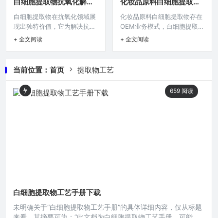
白细胞提取物抗氧化解决
化妆品原料白细胞提取物
取物 ODM 案例”这简单表述
性，其具体流程、质量把控等
方案
OEM
白细胞提取物在抗氧化领域展
化妆品原料白细胞提取物存在
无法提炼出有价值的摘要内
细节因不同的生产方和应用场
现出独特价值，它为解决抗氧
OEM业务模式，白细胞提取物
容。本文目录导读： 项目缘起
景而有所差异。在现代生物医
化问题提供了新的方案，白细
作为化妆品原料，在相关领域
需求梳理合作设计阶段生产实
学领域，白细胞提取物的研究
+ 全文阅读
+ 全文阅读
胞提取物凭借自身特性，可能
有应用，OEM指代工生产，这
施成果与反馈在生物科技领域,
与应用日益受到关注，白细胞
在清除自由基、抵御氧化损伤
种模式下，可能是其他化妆品
白细胞提取物因其在医学研
作为人体免疫系统的重要组成
等方面发挥重要作用，有望在
企业委托专业厂家生产含白细
究、临床治疗及相关生物制品
部分，其提取物蕴含着诸多潜
当前位置：
首页
提取物工艺
医药、保健等相关领域为抗氧
胞提取物的产品，为化妆品行
开发中的重要价值，吸引了众
在的医疗价值，而白细胞提取
化需求提供更优选择，开启抗
业提供了一种生产合作方式，
多企业
物代加工业务
659
阅读
氧化研究与应用的新方向。在
能助力企业快速推出含有该原
当今快节奏且充满诸多压力因
料的化妆品。在当今化妆品行
素的生活环境中，人体细胞面
业,对天然、高效且具有独特功
临着众多氧化应激挑战，自由
效原料的追求愈发强烈，白细
基的过度产生会对细胞结构和
胞提取物作为一种新兴的化妆
功能造成损害，进而引发多种
品原料，正逐渐崭露头角，而
健康问题，而白细胞提取物在
与之相关的OEM业务也成为行
抗氧化领域
业
白细胞提取物工艺手册下载
未明确关于“白细胞提取物工艺手册”的具体详细内容，仅从标题
来看，其摘要可为：“此文档为白细胞提取物工艺手册，可能包