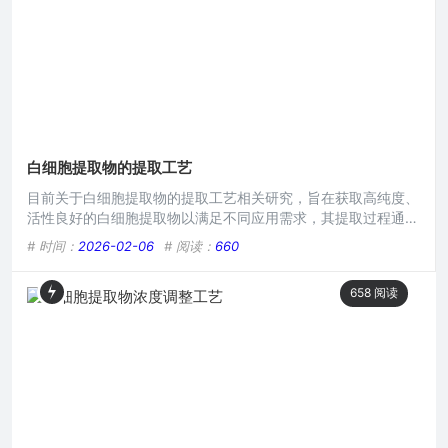
有效保留。
白细胞提取物的提取工艺
目前关于白细胞提取物的提取工艺相关研究，旨在获取高纯度、
活性良好的白细胞提取物以满足不同应用需求，其提取过程通常
涉及对含白细胞样本的预处理，如抗凝等操作，后续运用特定的
# 时间：
2026-02-06
# 阅读：
660
分离技术，像密度梯度离心法，从血液等样本中分离出白细胞，
再通过合适的方法进一步提取其中的有效成分，不同的提取策略
658
阅读
在效率和提取物质量上存在差异，需综合考量选择最优方案。白
细胞是人体免疫系统中的重要组成部分，在抵御病原体入侵、维
持身体内