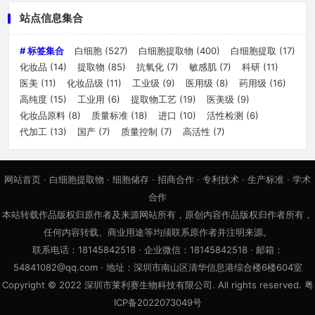
站点信息集合
# 标签集合
白细胞
(527)
白细胞提取物
(400)
白细胞提取
(17)
化妆品
(14)
提取物
(85)
抗氧化
(7)
敏感肌
(7)
科研
(11)
医美
(11)
化妆品级
(11)
工业级
(9)
医用级
(8)
药用级
(16)
高纯度
(15)
工业用
(6)
提取物工艺
(19)
医美级
(9)
化妆品原料
(8)
质量标准
(18)
进口
(10)
活性检测
(6)
代加工
(13)
国产
(7)
质量控制
(7)
高活性
(7)
网站首页
·
白细胞提取物
·
细胞储存
·
招商合作
·
专利技术
·
生产标准
·
学术
合作
本站转载作品版权归原作者及来源网站所有，原创内容作品版权归作者所有，
任何内容转载、商业用途等均须联系原作者并注明来源。
联系电话：18145842518 · 企业微信：18145842518 · 邮箱：
54841082@qq.com · 地址：深圳市南山区清华信息港综合楼6楼604室
Copyright © 2022 深圳市莱利赛生物科技有限公司. All rights reserved. 粤
ICP备2022073049号