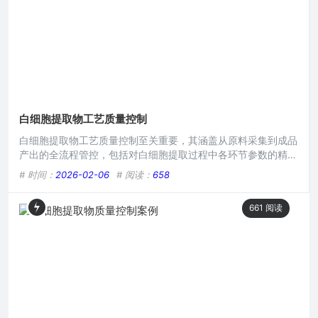
程的质量
白细胞提取物工艺质量控制
白细胞提取物工艺质量控制至关重要，其涵盖从原料采集到成品
产出的全流程管控，包括对白细胞提取过程中各环节参数的精准
把控，如提取温度、时间、试剂使用等，确保有效成分提取率与
# 时间：
2026-02-06
# 阅读：
658
纯度，同时严格监测杂质残留、微生物污染等指标，以保障产品
质量稳定可靠，满足临床及相关应用需求。在生命科学研究与医
661
阅读
疗应用领域,白细胞提取物发挥着至关重要的作用，要确保其在
实际应用中的有效性与安全性，严格且科学的工艺质量控制是不
可或缺的