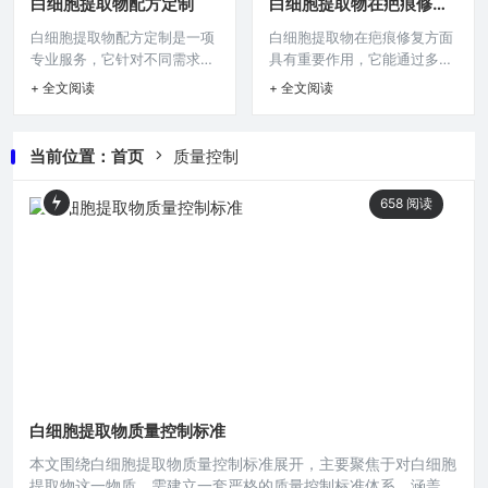
白细胞提取物配方定制
白细胞提取物在疤痕修复
方面,白细胞提取物的应用呈现
一定程度上可能增强肌肤免疫
中的作用
白细胞提取物配方定制是一项
白细胞提取物在疤痕修复方面
出令人瞩目的成果，在一些难
力，帮助肌肤抵御外界刺激，
专业服务，它针对不同需求，
具有重要作用，它能通过多种
治性实体肿瘤的临床研究中发
减少敏感等问题，但目前其应
依据具体情况对白细胞提取物
机制发挥功效，比如调节炎症
现，将特定的白细胞提取物与
用仍需进一步研究与规范。在
+ 全文阅读
+ 全文阅读
的配方进行个性化设计与打
反应，精准平衡炎症的起始与
常规化疗方案相结合，对于部
护肤领域,不断有新的成分被挖
造，通过精准调配，旨在满足
消退阶段，避免过度炎症损害
分晚期肺癌患者，他们在接受
掘和研究，白细胞提取物便是
特定治疗、科研等方面的独特
或炎症不足影响修复进程，白
传统化疗药物如顺铂、紫杉醇
其中备受关注的一个，白细胞
当前位置：
首页
质量控制
要求，为相关领域提供定制化
细胞提取物还可促进细胞增殖
等治疗的同时，辅以白细胞
作为人体免疫系统的重要组成
的白细胞提取物配方，助力实
与迁移，为新组织生成提供必
部分，其
658
阅读
现精准化的应用，在医疗及科
要的细胞动力，助力疤痕组织
研探索白细胞相关作用机制等
更好地修复重建，有望成为疤
方面有着重要意义。在现代生
痕修复领域颇具潜力的研究方
物医学研究领域，白细胞提取
向与应用手段。疤痕,是人体皮
物因其独特的生物学特性和潜
肤在遭受创伤后自我修复过程
在的应用价值，逐渐成为众多
中形成的痕迹，它可能是手术
科研工作者关注的焦点，白细
切口留下的线状疤痕，也可能
胞提取物配方
是烧伤、
白细胞提取物质量控制标准
本文围绕白细胞提取物质量控制标准展开，主要聚焦于对白细胞
提取物这一物质，需建立一套严格的质量控制标准体系，涵盖从