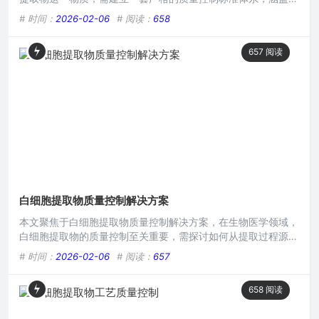
原材料选取到成品产出过程中的各项指标把控，包括但不限于成
# 时间：
2026-02-06
# 阅读：
658
分纯度、活性物质含量、微生物限度等方面，以确保白细胞提取
物的质量稳定、安全有效，为其后续应用提供可靠保障。在生命
657
阅读
科学领域,白细胞提取物因其在诸多研究与潜在医疗应用中的重
要性而备受关注，要确保其在相关研究和可能的治疗应用中发挥
安全有效
白细胞提取物质量控制解决方案
本文聚焦于白细胞提取物质量控制解决方案，在生物医学领域，
白细胞提取物的质量控制至关重要，需探讨如何从提取过程源头
把控，确保提取物成分纯净、活性稳定，涵盖原料选取、提取工
# 时间：
2026-02-06
# 阅读：
657
艺优化、检测标准制定等方面，以保障白细胞提取物在医疗研
究、治疗等应用中的有效性与安全性，满足不同应用场景对其质
658
阅读
量的严格要求。本文目录导读： 样本采集阶段的质量把控样本
处理环节的质量监管提取物制备过程中的质量保障存储与运输过