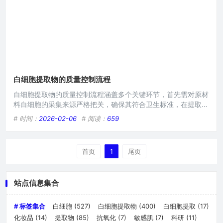
白细胞提取物的质量控制流程
白细胞提取物的质量控制流程涵盖多个关键环节，首先需对原材
料白细胞的采集来源严格把关，确保其符合卫生标准，在提取过
程中，精准控制温度、时间等条件，保障有效成分的提取率与纯
# 时间：
2026-02-06
# 阅读：
659
度，运用多种先进检测技术，如高效液相色谱等，对提取物的成
分、含量进行精确测定，同时检测微生物限度、无菌等指标，以
确保产品质量安全可靠。本文目录导读： 原材料采购与验收环
首页
1
尾页
节白细胞提取工艺控制中间品检测成品质量控制储存与运输管理
质量追
站点信息集合
# 标签集合
白细胞
(527)
白细胞提取物
(400)
白细胞提取
(17)
化妆品
(14)
提取物
(85)
抗氧化
(7)
敏感肌
(7)
科研
(11)