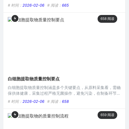
准控制各项操作参数，如温度、时间等，以保证提取物成分的稳
# 时间：
2026-02-06
# 阅读：
665
定性，随后进行初步检测，涵盖外观、纯度等指标，接着开展理
化性质分析，包括蛋白质含量、活性测定等，确保符合质量标
658
阅读
准，最终经过多道检验程序，保障白细胞提取物的质量安全可
靠。本文目录导读： 原材料采集阶段的质量把控白细胞分离纯
化环节提取
白细胞提取物质量控制要点
白细胞提取物质量控制涵盖多个关键要点，从原料采集看，需确
保供体健康，采集过程严格无菌操作，避免污染，在制备环节，
对分离方法及纯度要求高，要精准分离白细胞并去除杂质，检测
# 时间：
2026-02-06
# 阅读：
658
方面，着重微生物限度、细胞活性及纯度等指标检测，以保障白
细胞提取物质量稳定、安全有效，满足临床及科研需求。本文目
659
阅读
录导读： 原材料采集与预处理细胞分离与纯化技术活性成分的
保存与稳定性微生物检测与控制质量检测指标在现代生物医学研
究与相