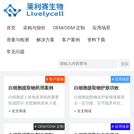
首页
采购与报价
OEM/ODM 定制
应用场景
质量与检测
解决方案
客户案例
资料下载
常见问题
# 客户案例
# 应用场景
白细胞提取物药用案例
白细胞提取物护肤功效
白细胞是人体免疫系统的重要
白细胞提取物在护肤领域展现
组成部分,在抵御病原体入侵等
出一定功效，它可能具有抗氧
方面发挥着关键作用，随着医
化作用，能抵御自由基对肌肤
+ 全文阅读
+ 全文阅读
学研究的不断深入，白细胞提
的损害，延缓肌肤衰老；或许
取物在药用领域展现出了独特
还可调节肌肤细胞代谢，促进
# OEM/ODM 定制
# 应用场景
的价值，下面为大家介绍一些
细胞更新，有助于改善肌肤质
相关的药用案例。 在肿瘤治疗
地，使肌肤更健康有活力；在