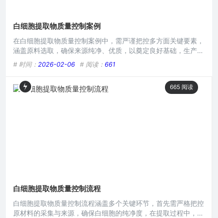
白细胞提取物质量控制案例
在白细胞提取物质量控制案例中，需严谨把控多方面关键要素，
涵盖原料选取，确保来源纯净、优质，以奠定良好基础，生产过
程中严格监测各环节参数，包括温度、反应时间等，保障提取工
# 时间：
2026-02-06
# 阅读：
661
艺科学合理，成品检验着重检测纯度、活性等指标，只有通过全
方位严格质量控制，才能产出符合标准、安全有效的白细胞提取
665
阅读
物。本文目录导读： 案例背景样本采集阶段白细胞分离环节提
取过程控制质量检测环节结果与改进在生命科学研究领域，白细
胞提取
白细胞提取物质量控制流程
白细胞提取物质量控制流程涵盖多个关键环节，首先需严格把控
原材料的采集与来源，确保白细胞的纯净度，在提取过程中，精