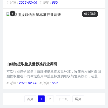
多细节信息，仅知晓存在这样一个关于白细胞提取物质量标准的
# 时间：
2026-02-06
# 阅读：
660
争议情形，有待进一步深入探究争议的根源、各方观点分歧及可
能的解决途径等相关情况。在生命科学研究与医疗应用领域,白
659
阅读
细胞提取物作为一种具有重要意义的物质，其质量标准一直是各
方关注的焦点，围绕白细胞提取物质量标准的争议却时常出现，
给相关研
白细胞提取物质量标准行业调研
本次行业调研聚焦于白细胞提取物质量标准，旨在深入探究白细
胞提取物在不同领域应用中质量标准的现状与发展趋势，涵盖对
其成分、纯度、活性等关键指标的考量，分析现有质量标准的优
# 时间：
2026-02-06
# 阅读：
659
势与不足，同时关注行业内相关技术进步对质量标准的影响，为
规范白细胞提取物的生产与应用提供依据。在生命科学领域中，
白细胞提取物作为一项重要的研究与应用对象，其质量标准一直
首页
1
2
下一页
尾页
是备受关注的焦点，随着医学研究的不断深入以及相关技术的逐
步发展,