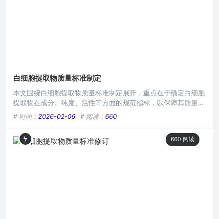
白细胞提取物质量标准制定
本文围绕白细胞提取物质量标准制定展开，重点在于确定白细胞
提取物在成分、纯度、活性等方面的规范指标，以保障其质量可
控，需考量提取工艺对质量的影响，明确各关键参数的合格范
# 时间：
2026-02-06
# 阅读：
660
围，为白细胞提取物的生产、检验等提供依据，确保其在相关医
疗或研究应用中的有效性与安全性。在生命科学研究与医学应用
660
阅读
领域,白细胞提取物作为一种具有重要价值的物质，其质量标准
的制定至关重要，白细胞提取物涵盖多种成分，如细胞因子、趋
化因子等，