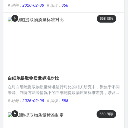
性，新的质量标准将在成分检测、纯度要求、微生物限度等方面
# 时间：
2026-02-06
# 阅读：
658
提出更严格的规定，有助于确保白细胞提取物在医疗应用等领域
能发挥更好作用，保障相关使用安全与可靠。在生命科学研究与
658
阅读
医疗应用领域，白细胞提取物一直占据着重要地位，它在免疫调
节、疾病诊断及潜在治疗等诸多方面展现出巨大的应用潜力，因
而其质量
白细胞提取物质量标准对比
在对白细胞提取物质量标准进行对比的相关研究中，聚焦于不同
来源、制备方法等情况下的白细胞提取物质量标准差异，涉及对
其纯度、活性、稳定性等关键指标的考量，旨在找出更优的质量
# 时间：
2026-02-06
# 阅读：
658
标准规范，以确保白细胞提取物在医学应用、科研实验等领域能
发挥更好效果，为后续相关产品研发和临床应用提供质量依据参
660
阅读
考。在生命科学研究和医疗应用领域,白细胞提取物发挥着重要
作用，随着相关研究的不断深入和应用场景的拓展，对白细胞提
取物质量