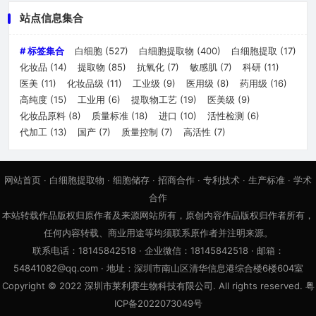
站点信息集合
# 标签集合
白细胞
(527)
白细胞提取物
(400)
白细胞提取
(17)
化妆品
(14)
提取物
(85)
抗氧化
(7)
敏感肌
(7)
科研
(11)
医美
(11)
化妆品级
(11)
工业级
(9)
医用级
(8)
药用级
(16)
高纯度
(15)
工业用
(6)
提取物工艺
(19)
医美级
(9)
化妆品原料
(8)
质量标准
(18)
进口
(10)
活性检测
(6)
代加工
(13)
国产
(7)
质量控制
(7)
高活性
(7)
网站首页
·
白细胞提取物
·
细胞储存
·
招商合作
·
专利技术
·
生产标准
·
学术
合作
本站转载作品版权归原作者及来源网站所有，原创内容作品版权归作者所有，
任何内容转载、商业用途等均须联系原作者并注明来源。
联系电话：18145842518 · 企业微信：18145842518 · 邮箱：
54841082@qq.com · 地址：深圳市南山区清华信息港综合楼6楼604室
Copyright © 2022 深圳市莱利赛生物科技有限公司. All rights reserved. 粤
ICP备2022073049号