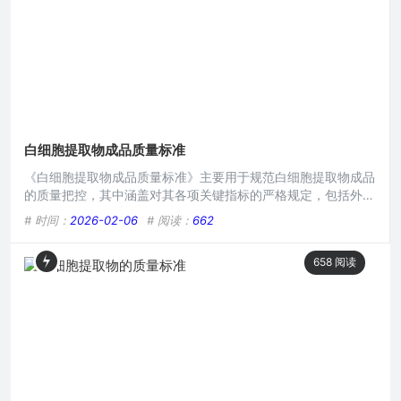
领域有着
白细胞提取物成品质量标准
《白细胞提取物成品质量标准》主要用于规范白细胞提取物成品
的质量把控，其中涵盖对其各项关键指标的严格规定，包括外观
性状、纯度、活性成分含量、微生物限度等方面，旨在确保白细
# 时间：
2026-02-06
# 阅读：
662
胞提取物成品具有稳定、可靠的质量，保障其在相关应用领域
（如医疗等）的安全性与有效性，为产品的生产、检验等提供明
658
阅读
确准则。本文目录导读： 外观要求物理性质指标化学组成分析
生物活性检测微生物限度要求白细胞提取物在医学、科研等领域
具有重要