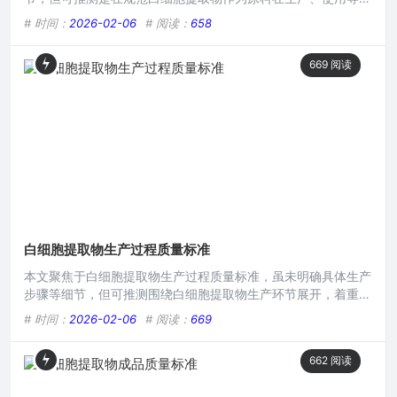
面所应遵循的质量准则，涵盖诸如原料来源、纯度、活性成分含
# 时间：
2026-02-06
# 阅读：
658
量、微生物限度等关键指标要求，旨在确保白细胞提取物原料的
质量可控、安全有效，为相关产品生产提供可靠的原料质量依
669
阅读
据。本文目录导读： 外观与性状纯度指标微生物限度内毒素水
平稳定性指标溯源性与批次管理在现代生物医学研究领域,白细
胞提取物因
白细胞提取物生产过程质量标准
本文聚焦于白细胞提取物生产过程质量标准，虽未明确具体生产
步骤等细节，但可推测围绕白细胞提取物生产环节展开，着重对
质量把控方面提出标准要求，涵盖原料、工艺操作、成品检测等
# 时间：
2026-02-06
# 阅读：
669
多维度，旨在确保白细胞提取物在生产过程中达到特定质量水
准，保障其后续应用的安全性与有效性。本文目录导读： 原材
662
阅读
料采购标准白细胞分离与提取标准生产环境与设备标准质量检测
标准无菌处理标准包装与储存标准白细胞提取物在医学、科研等