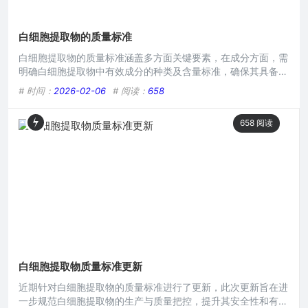
白细胞提取物的质量标准
白细胞提取物的质量标准涵盖多方面关键要素，在成分方面，需
明确白细胞提取物中有效成分的种类及含量标准，确保其具备预
期的生物活性，纯度上，要严格控制杂质比例，防止其他无关物
# 时间：
2026-02-06
# 阅读：
658
质干扰其功效及安全性，在微生物限度、无菌性等方面也有明确
要求，以保障产品的质量和使用安全，为其在相关医疗或科研应
658
阅读
用中提供可靠保障。本文目录导读： 外观与性状标准纯度要求
活性检测微生物限度稳定性要求白细胞提取物在生物医学研究、
临床治
白细胞提取物质量标准更新
近期针对白细胞提取物的质量标准进行了更新，此次更新旨在进
一步规范白细胞提取物的生产与质量把控，提升其安全性和有效