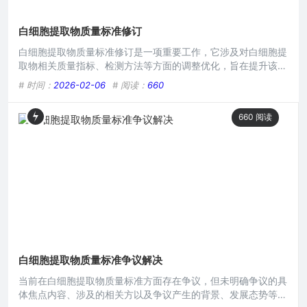
白细胞提取物质量标准修订
白细胞提取物质量标准修订是一项重要工作，它涉及对白细胞提
取物相关质量指标、检测方法等方面的调整优化，旨在提升该提
取物的质量可控性与安全性，以更好地满足临床及相关应用需
# 时间：
2026-02-06
# 阅读：
660
求，通过修订，有望规范其生产、使用流程，确保产品质量稳定
可靠，为相关领域的研究与应用提供更坚实的质量保障基础。在
660
阅读
生命科学研究与医疗应用领域，白细胞提取物作为一种重要的生
物物质，其质量标准的修订具有至关重要的意义，随着科技的不
断进步以及
白细胞提取物质量标准争议解决
当前在白细胞提取物质量标准方面存在争议，但未明确争议的具
体焦点内容、涉及的相关方以及争议产生的背景、发展态势等更