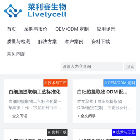
首页
采购与报价
OEM/ODM 定制
应用场景
质量与检测
解决方案
客户案例
资料下载
常见问题
# 技术与工艺
# OEM/ODM 定制
白细胞提取物工艺标准化
白细胞提取物 ODM 配方
定制
白细胞提取物工艺标准化是一
本文聚焦于白细胞提取物
项重要工作，它旨在对白细胞
ODM配方定制，主要涉及针
提取物的生产工艺进行规范与
对白细胞提取物开展的定制化
+ 全文阅读
+ 全文阅读
统一，涵盖从原料选取到最终
配方服务，可能涵盖依据不同
产品产出的各个环节，确保工
需求对其成分、配比等进行精
# 资料下载
# 技术与工艺
艺过程的精准性、稳定性和可
心设计与打造，以满足各类特
重复性，以保障白细胞提取物
定场景或客户的个性化要求，