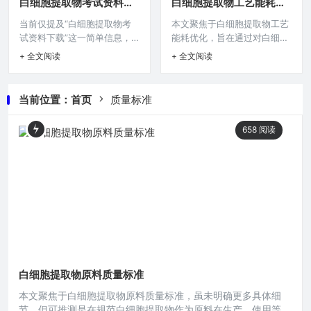
白细胞提取物考试资料下
白细胞提取物工艺能耗优
质量的一致性，为相关医学研
为相关领域在利用白细胞提取
载
化
当前仅提及“白细胞提取物考
本文聚焦于白细胞提取物工艺
究、治疗应用等提供可靠的物
物方面提供定制化的解决方案
试资料下载”这一简单信息，
能耗优化，旨在通过对白细胞
质基础，对提升白细胞提取物
探索。在现代生物科技不断发
缺乏更具体内容，无法进行更
提取物生产工艺环节的深入剖
的应用效能意义重大。在生命
展的背景下,白细胞提取物作为
+ 全文阅读
+ 全文阅读
丰富准确的摘要生成，若能补
析，探寻降低能耗的有效途
科学领域,白细胞提取物的研究
一种具有潜在重要应用价值的
充关于白细胞提取物考试资料
径，在当前节能环保需求日益
与应用正日益受到关注，要确
物质，其ODM配方定制成为
的来源、用途、涉及科目、资
增长的背景下，优化白细胞提
保白细胞提取物在医学、科研
了相关领域关注的焦点。 白细
当前位置：
首页
质量标准
料涵盖范围等更多相关细节，
取物工艺能耗对于提升生产效
等诸多领域能够安全、有效地
胞是人体免疫系统的重要组成
我可生成更有价值的摘要，若
益、降低成本以及实现可持续
发挥作用
部分,它
658
阅读
说明是医学类考试关于白细胞
发展具有重要意义，有望助力
提取物在疾病诊断等方面知识
相关产业在资源利用与环境友
的资料，或来自某院校特定课
好方面取得更好成效。在当今
程的考试资料等。在现代医学
生命科学研究与医疗应用领域,
研究领域中,白细胞提取物作为
白细胞提取物的制备至关重
一个备受关注的研究对象，其
要，白细胞提取物工艺过程中
相关知识在诸多专业考试中占
的能耗问题一直是制约其发展
据着重要
的关键因素之
白细胞提取物原料质量标准
本文聚焦于白细胞提取物原料质量标准，虽未明确更多具体细
节，但可推测是在规范白细胞提取物作为原料在生产、使用等方