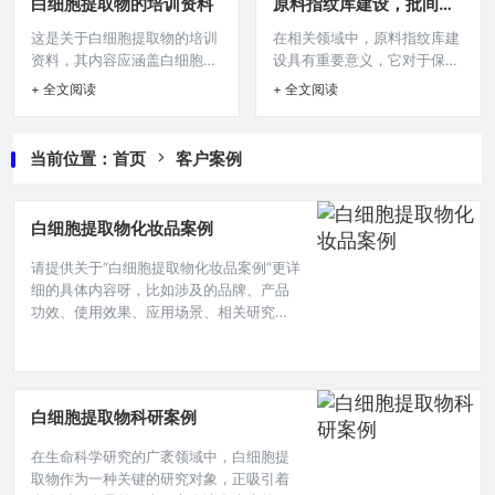
白细胞提取物的培训资料
原料指纹库建设，批间一
度净化，以达到废水达标排放
医学领域,对于白细胞提取物的
致性与假冒识别
这是关于白细胞提取物的培训
在相关领域中，原料指纹库建
或回用标准，保障环境安全并
研究与应用正不断深入，其在
资料，其内容应涵盖白细胞提
设具有重要意义，它对于保障
符合相关法规要求，有效解决
诸多方面展现出独特的价值与
取物的定义、来源、特性等基
批间一致性至关重要，能精准
白细胞提取物废水带来的环境
潜力，以下是一些关于药用级
+ 全文阅读
+ 全文阅读
础信息，可能包括白细胞提取
把控不同批次原料的特征与质
挑战。在现代生物科技领域,白
白细胞提取物的典型案例。 在
物在医学、科研等领域的应用
量稳定，在假冒识别方面，可
细胞提取物的研发与应用日益
某慢性炎症疾病的治疗研究中,
方向，如在疾病治疗研究中作
借助原料指纹库所蕴含的独特
广泛，然而其生产过程中产生
一位长期遭受关节疼痛、肿胀
当前位置：
首页
客户案例
为潜在药物成分，在免疫调节
信息，有效鉴别假冒原料，为
的废水处理成为关键问题，下
且伴有低热症状的患者，被
研究方面的作用机制探讨等相
原料质量与产品真实性提供有
面为大家介绍
关知识要点，旨在为学习者提
力保障，是维护行业规范与产
白细胞提取物化妆品案例
供关于白细胞提取物全面且准
品品质的关键举措。在白细胞
确的认知基础。本文目录导
提取物资讯介绍的领域中，原
请提供关于“白细胞提取物化妆品案例”更详
读： 白细胞提取物的定义与来
料指纹库建设无疑是至关重要
细的具体内容呀，比如涉及的品牌、产品
源白细胞提取物的成分与特性
的一项工作，它不仅关乎产品
功效、使用效果、应用场景、相关研究数
白细胞提取物的制备流程白细
质量的稳定性，更直接影响到
据或具体案例详情等，这样我才能生成准
胞提取物的应用领域使用注意
能否有效识别假冒伪劣原料,保
确且有价值的100 - 200字摘要呢。在当今
事项白细
障整个行
美妆护肤领域，不断有新颖成分崭露头
角，白细胞提取物便是其中备受关注的一
白细胞提取物科研案例
员，它在化妆品中的应用正逐渐成为行业
内的热门话题,为肌肤护理带来新的可能。
在生命科学研究的广袤领域中，白细胞提
从基础护肤的角度来看，白细胞提取物在
取物作为一种关键的研究对象，正吸引着
保湿方面展现出了独