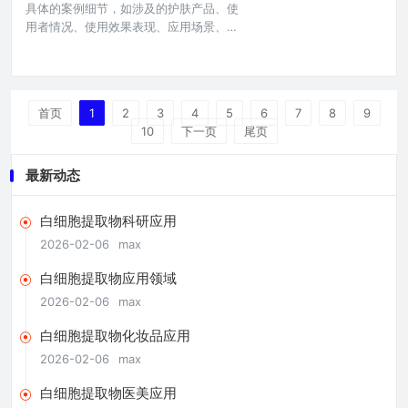
具体的案例细节，如涉及的护肤产品、使
关疾病的研究，致力于开发新
用者情况、使用效果表现、应用场景、实
验数据等关键信息，若要形成完整摘要，
需补充更丰富的关于白细胞提取物在护肤
方面具体案例的相关内容，包括使用人
群、使用方式、效果呈现等具体信息才能
首页
1
2
3
4
5
6
7
8
9
准确概括。本文目录导读： 案例一：敏感
10
下一页
尾页
肌的舒缓逆袭案例二：痘痘肌的改善之旅
案例三：抗初老的惊喜蜕变在护肤领域，
不断有新的成分崭露头角，白细胞提取
最新动态
白细胞提取物科研应用
2026-02-06
max
白细胞提取物应用领域
2026-02-06
max
白细胞提取物化妆品应用
2026-02-06
max
白细胞提取物医美应用