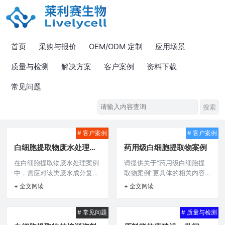
首页
采购与报价
OEM/ODM 定制
应用场景
质量与检测
解决方案
客户案例
资料下载
常见问题
# 客户案例
# 客户案例
白细胞提取物废水处理案
药用级白细胞提取物案例
例
在白细胞提取物废水处理案例
请提供关于“药用级白细胞提
中，需应对该类废水成分复
取物案例”更具体的相关内容
杂、污染物浓度高的难题，通
呀，比如涉及哪些研究机构、
+ 全文阅读
+ 全文阅读
常会采用针对性的处理工艺，
应用领域、具体案例详情（如
如预处理去除大颗粒杂质，再
疾病治疗案例、生产应用案例
# 常见问题
# 质量与检测
运用生化处理降低有机物含
等），只有现有这些简单表述
量，可能结合物理化学方法深
无法生成准确摘要呢。在现代