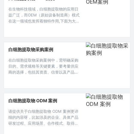
规医美手段效果不佳后，她选择了白细胞
在生物科技领域，白细胞提取物的应用日
提取物相关医美项目。 医生首先从陈女士
益广泛，而OEM（原始设备制造商）模式
自身抽取少量
在这一领域也发挥着独特作用,下面为大家
介绍一个白细胞提取物OEM案例。 某企业
A一直专注于生命科学研究与产品开发，在
生物试剂研发方面有一定基础，随着市场
对白细胞提取物相关产品需求的增长，企
白细胞提取物采购案例
业A看到了其中的机遇，但自身在生产制造
环节存在短板,它决定选择OEM合作模式来
在白细胞提取物采购案例中，需明确采购
拓展白细胞提取物产品业务。 企业A首先
目的、需求规格等关键要素，要考量供应
对市场进行了深入调
商的选择，包括其资质、信誉以及产品质
量保障等方面，需制定合理的采购流程，
涵盖询价、议价、合同签订与执行等环
节，确保能以合适的价格获取符合要求的
白细胞提取物，同时要关注运输、存储等
白细胞提取物 ODM 案例
后续保障工作，以保障产品质量和供应稳
定性。在现代医学研究领域，白细胞提取
请提供关于白细胞提取物 ODM 案例更详
物作为一种具有重要价值的生物制品，其
细的内容呀，比如涉及的企业、具体产品
在疾病诊断、治疗及科研探索中发挥着关
研发过程、应用场景、合作模式、取得的
键作用
成果或遇到的问题等方面信息，这样我才