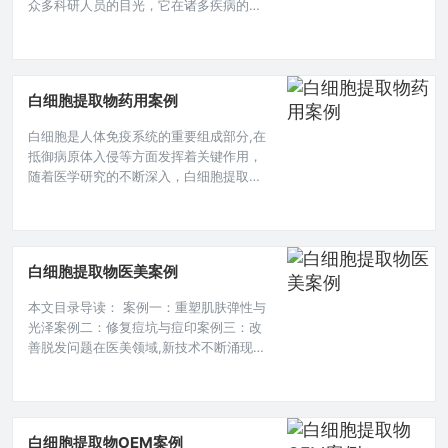
众多科研人员的目光，它在诸多疾病的研
究与治疗探索中展现出独特的价值,以下是
一些颇具代表性的科研案例。 在肿瘤研究
领域，有一项针对白血病的科研探索，白
血病是一种造血干细胞的恶性克隆性疾
白细胞提取物药用案例
病，其发病机制复杂，传统治疗手段存在
诸多局限，科研团队选取了白血病患者的
白细胞是人体免疫系统的重要组成部分,在
血液样本，从中提取白细胞并进一步获取
抵御病原体入侵等方面发挥着关键作用，
白细胞提取物，通过先进的蛋白质组学和
随着医学研究的不断深入，白细胞提取物
在药用领域展现出了独特的价值，下面为
大家介绍一些相关的药用案例。 在肿瘤治
疗方面,白细胞提取物的应用呈现出令人瞩
目的成果，在一些难治性实体肿瘤的临床
白细胞提取物医美案例
研究中发现，将特定的白细胞提取物与常
规化疗方案相结合，对于部分晚期肺癌患
本文目录导读： 案例一：重塑肌肤弹性与
者，他们在接受传统化疗药物如顺铂、紫
光泽案例二：修复痘坑与痘印案例三：改
杉醇等治疗的同时，辅以白细胞
善脱发问题在医美领域,新技术不断涌现，
白细胞提取物正逐渐崭露头角，为众多爱
美人士带来新的希望与改变。 重塑肌肤弹
性与光泽 陈女士,30岁，因长期熬夜及压
力过大，肌肤出现松弛、暗沉等问题，细
白细胞提取物OEM案例
纹也悄然爬上眼角和额头，在尝试多种常