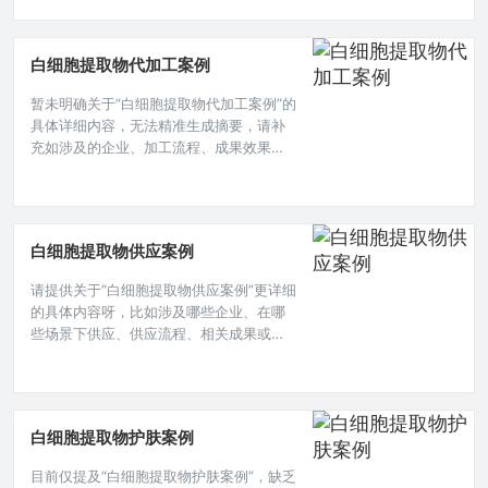
能生成准确的摘要呢，仅“白细胞提取物
ODM 案例”这简单表述无法提炼出有价值
的摘要内容。本文目录导读： 项目缘起需
白细胞提取物代加工案例
求梳理合作设计阶段生产实施成果与反馈
在生物科技领域,白细胞提取物因其在医学
暂未明确关于“白细胞提取物代加工案例”的
研究、临床治疗及相关生物制品开发中的
具体详细内容，无法精准生成摘要，请补
重要价值，吸引了众多企业
充如涉及的企业、加工流程、成果效果、
客户反馈、相关背景等更具体信息，以便
能生成准确有效的摘要。本文目录导读：
项目背景选择代加工方的考量加工流程合
作成果在现代生物医学研究领域，白细胞
白细胞提取物供应案例
提取物的应用日益广泛，从基础科研到潜
在的医疗应用探索，都离不开高质量的白
请提供关于“白细胞提取物供应案例”更详细
细胞提取物，而代加工模式在这一过程中
的具体内容呀，比如涉及哪些企业、在哪
发挥着重要作用,下面为您介绍一个
些场景下供应、供应流程、相关成果或问
题等方面的信息，这样我才能生成准确的
摘要呢。在现代医学研究领域，白细胞提
取物因其在免疫调节、疾病治疗等诸多方
面的潜在价值而备受关注，随着对其研究
白细胞提取物护肤案例
的不断深入，对于白细胞提取物的供应需
求也日益凸显,以下为您介绍一个白细胞提
目前仅提及“白细胞提取物护肤案例”，缺乏
取物供应案例。 某科研机构专注于免疫相