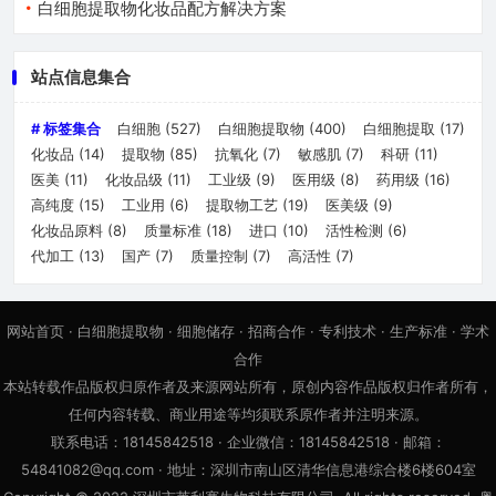
白细胞提取物化妆品配方解决方案
站点信息集合
# 标签集合
白细胞
(527)
白细胞提取物
(400)
白细胞提取
(17)
化妆品
(14)
提取物
(85)
抗氧化
(7)
敏感肌
(7)
科研
(11)
医美
(11)
化妆品级
(11)
工业级
(9)
医用级
(8)
药用级
(16)
高纯度
(15)
工业用
(6)
提取物工艺
(19)
医美级
(9)
化妆品原料
(8)
质量标准
(18)
进口
(10)
活性检测
(6)
代加工
(13)
国产
(7)
质量控制
(7)
高活性
(7)
网站首页
·
白细胞提取物
·
细胞储存
·
招商合作
·
专利技术
·
生产标准
·
学术
合作
本站转载作品版权归原作者及来源网站所有，原创内容作品版权归作者所有，
任何内容转载、商业用途等均须联系原作者并注明来源。
联系电话：18145842518 · 企业微信：18145842518 · 邮箱：
54841082@qq.com · 地址：深圳市南山区清华信息港综合楼6楼604室