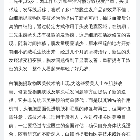
王先生,35岁，因工作压力和生活习惯导致脱发严重，头顶
稀疏，发际线后移，尝试了多种防脱生发产品都效果不佳，
白细胞提取物医美技术为他提供了新的可能，抽取血液后分
离的白细胞，通过特定方式作用于头皮毛囊区域，在初期，
王先生感觉头皮有微微的发热感，这是细胞在活跃修复的表
现，随着时间推移，脱发量明显减少，原本稀疏的地方开始
有细小的绒毛生长出来，经过几个月的坚持治疗，新生的头
发逐渐变粗变黑，脱发问题得到了显著改善，重新拥有了浓
密的头发，整个人看起来年轻了好几岁。
白细胞提取物医美技术的出现,为这些爱美人士在肌肤改
善、修复受损肌肤以及解决毛发问题等方面提供了新的途
径，它并非传统医美手段的简单替代，而是以其独特的作用
机制，从细胞层面促进肌肤和毛囊的修复与再生，但同时也
需注意，该技术并非适用于所有人，在进行相关医美项目
前，一定要经过专业医生的全面评估，确保自身身体状况适
合，随着研究的不断深入，白细胞提取物医美技术或许会在