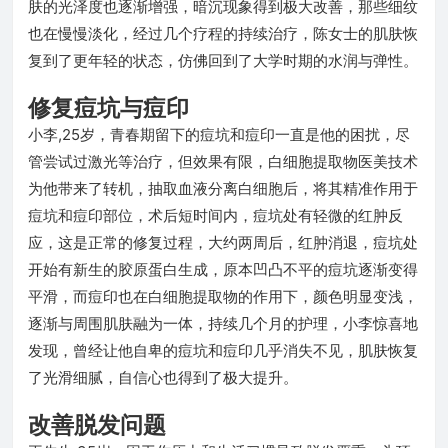
肤的光泽度也逐渐增强，暗沉现象得到极大改善，那些细纹
也在慢慢淡化，经过几个疗程的持续治疗，陈女士的肌肤恢
复到了更年轻的状态，仿佛回到了大学时期的水润与弹性。
修复痘坑与痘印
小李,25岁，青春期留下的痘坑和痘印一直是他的困扰，尽
管尝试过激光等治疗，但效果有限，白细胞提取物医美技术
为他带来了转机，抽取血液分离白细胞后，将其精准作用于
痘坑和痘印部位，术后短时间内，痘坑处有轻微的红肿反
应，这是正常的修复过程，大约两周后，红肿消退，痘坑处
开始有新生的胶原蛋白生成，原本凹凸不平的痘坑逐渐变得
平滑，而痘印也在白细胞提取物的作用下，颜色明显变浅，
逐渐与周围肌肤融为一体，持续几个月的护理，小李惊喜地
发现，曾经让他自卑的痘坑和痘印几乎消失不见，肌肤恢复
了光滑细腻，自信心也得到了极大提升。
改善脱发问题