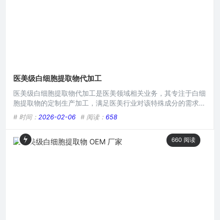
医美级白细胞提取物代加工
医美级白细胞提取物代加工是医美领域相关业务，其专注于白细
胞提取物的定制生产加工，满足医美行业对该特殊成分的需求，
通过专业工艺，为医美产品研发与生产企业提供白细胞提取物的
# 时间：
2026-02-06
# 阅读：
658
代工服务，助力其在医美市场中凭借这一特色成分打造个性化产
品，推动医美产品的创新与发展。在当今医美行业蓬勃发展的浪
660
阅读
潮中,各种前沿技术与产品不断涌现，而医美级白细胞提取物代
加工正成为备受关注的领域。 白细胞提取物,其蕴含着人体自身
免疫