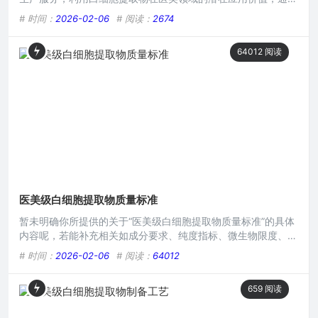
专业生产流程，满足不同客户对于该产品在质量、规格等方面的
# 时间：
2026-02-06
# 阅读：
2674
特定需求，助力医美企业打造自有品牌产品，推动医美产品的个
性化定制与生产发展，在医美产业供应链中占据重要一环。在当
64012
阅读
今蓬勃发展的医美行业，对于高品质、安全有效的原材料需求日
益增长，医美级白细胞提取物作为其中关键的一环，其OEM业
务正
医美级白细胞提取物质量标准
暂未明确你所提供的关于“医美级白细胞提取物质量标准”的具体
内容呢，若能补充相关如成分要求、纯度指标、微生物限度、活
性检测等方面细则，才能生成准确且符合需求的摘要，比如具体
# 时间：
2026-02-06
# 阅读：
64012
涵盖哪些物质的标准范围、理化性质指标等关键信息。在医美领
域，白细胞提取物正逐渐崭露头角，因其在皮肤修复、抗衰等方
659
阅读
面展现出的潜在功效而备受关注，要确保其在医美应用中的安全
性与有效性,严格的质量标准至关重要。 从原材料采集角度来