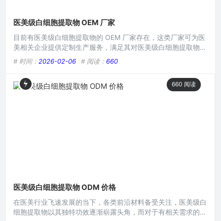
医美级白细胞提取物 OEM 厂家
目前有医美级白细胞提取物的 OEM 厂家存在，这类厂家可为医
美相关企业提供定制生产服务，满足其对医美级白细胞提取物产
品的需求，在医美产业中，白细胞提取物可能在肌肤修复、抗衰
# 时间：
2026-02-06
# 阅读：
660
等方面发挥作用，OEM 模式能助力企业快速推出符合自身品牌
定位的产品，推动医美相关产品的生产与发展。在当今医美行业
660
阅读
蓬勃发展的大背景下,白细胞提取物作为一种颇具潜力的成分，
正逐渐受到广泛关注，而对于那些有意涉足医美级白细胞提取物
O
医美级白细胞提取物 ODM 价格
在医美行业飞速发展的当下，各类前沿材料备受关注，医美级白
细胞提取物以其独特功效逐渐崭露头角，而对于有相关需求的企