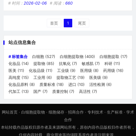
业而言，ODM（原始设计制造商）模式下的价格便是关键考量
# 时间：
2026-02-06
# 阅读：
660
因素之一。 了解医美级白细胞提取物的特性是明晰价格的基
础，白细胞提取物是从人体白细胞中提取的具有多种生物活性成
分的物质，它能够刺激细胞再生，促进胶原蛋白生成，在抗衰、
首页
1
尾页
修复肌肤等方面有着显著功效，这使得它在医美领域具有极大的
应用
站点信息集合
# 标签集合
白细胞
(527)
白细胞提取物
(400)
白细胞提取
(17)
化妆品
(14)
提取物
(85)
抗氧化
(7)
敏感肌
(7)
科研
(11)
医美
(11)
化妆品级
(11)
工业级
(9)
医用级
(8)
药用级
(16)
高纯度
(15)
工业用
(6)
提取物工艺
(19)
医美级
(9)
化妆品原料
(8)
质量标准
(18)
进口
(10)
活性检测
(6)
代加工
(13)
国产
(7)
质量控制
(7)
高活性
(7)
网站首页
·
白细胞提取物
·
细胞储存
·
招商合作
·
专利技术
·
生产标准
·
学术
合作
本站转载作品版权归原作者及来源网站所有，原创内容作品版权归作者所有，
任何内容转载、商业用途等均须联系原作者并注明来源。