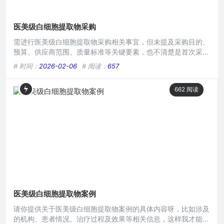
医美级白细胞提取物采购
需进行医美级白细胞提取物采购相关事宜，但未提及采购目的、
预算、供应商范围、质量标准等关键要素，也不清楚是首次采购
还是持续采购，以及有无特定的采购渠道或流程要求等具体信
# 时间：
2026-02-06
# 阅读：
657
息，仅明确了采购这一事项本身。在医美行业飞速发展的当下，
对于高品质、安全有效的医美级产品的需求日益增长，医美级白
662
阅读
细胞提取物作为一种备受关注的物质,其采购问题成为众多医美
机构和相关从业者必须慎重考量的关键环节。 医美级白细胞提
取物
医美级白细胞提取物案例
请你提供关于医美级白细胞提取物案例的具体内容呀，比如涉及
的机构、患者情况、治疗过程及效果等相关信息，这样我才能生