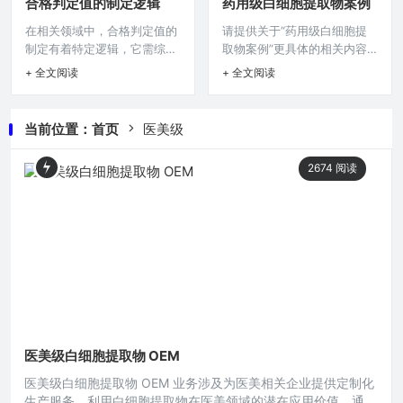
合格判定值的制定逻辑
药用级白细胞提取物案例
焦于白细胞提取物价格的查询
机构等深入了解白细胞提取物
在相关领域中，合格判定值的
请提供关于“药用级白细胞提
诉求这一核心内容。在现代医
市场提供基础资料，以便据此
制定有着特定逻辑，它需综合
取物案例”更具体的相关内容
学研究与相关生物科技领域，
做出决策和进一步研究分析。
多方面因素考量，包括产品或
呀，比如涉及哪些研究机构、
白细胞提取物因其独特的生物
白细胞提取物在生物医学领域
+ 全文阅读
+ 全文阅读
服务的特性、预期使用场景、
应用领域、具体案例详情（如
活性和潜在应用价值而备受关
具有重要意义，近年来随着对
行业标准规范以及质量要求
疾病治疗案例、生产应用案例
注，对于众多科研机构、医疗
细胞研究的不断深入，其市场
等，通过对这些要素的细致分
等），只有现有这些简单表述
企业以及对其感兴趣的个人来
需求呈现出一定的变化趋势，
当前位置：
首页
医美级
析与权衡，运用科学合理的方
无法生成准确摘要呢。在现代
说,白细胞提取物的价格查询成
本市场调研旨在全面剖析白细
法来确定合格判定的界限数
医学领域,对于白细胞提取物的
为了一个
胞提取物市场
2674
阅读
值，以确保所产出的产品或提
研究与应用正不断深入，其在
供的服务能够满足既定的质量
诸多方面展现出独特的价值与
水准，保障其符合相应的规范
潜力，以下是一些关于药用级
和要求。在白细胞提取物资讯
白细胞提取物的典型案例。 在
领域，合格判定值的制定是一
某慢性炎症疾病的治疗研究中,
项至关重要且复杂的工作，它
一位长期遭受关节疼痛、肿胀
不仅关乎产品质量的把控,更直
且伴有低热症状的患者，被
接影响到医疗
医美级白细胞提取物 OEM
医美级白细胞提取物 OEM 业务涉及为医美相关企业提供定制化
生产服务，利用白细胞提取物在医美领域的潜在应用价值，通过