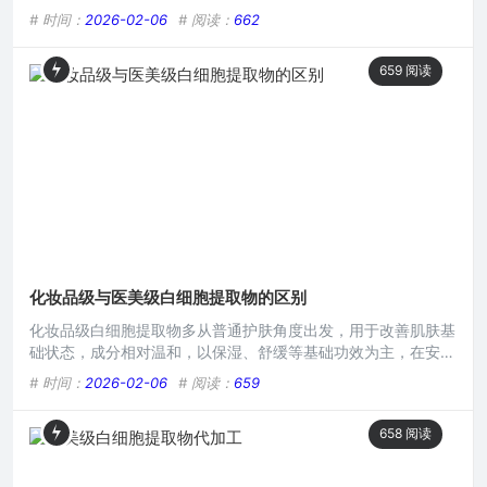
成准确的摘要呢。在现代医美领域，白细胞提取物正逐渐崭露头
# 时间：
2026-02-06
# 阅读：
662
角，成为备受关注的前沿技术，它以独特的作用机制和显著的效
果,为众多爱美人士带来了新的希望。 我们先来看一个典型案
659
阅读
例，一位30岁左右的女性，面部肌肤长期受到多种问题的困
扰，她的皮肤不仅干燥缺水，缺乏光泽，还伴有明显的细纹和暗
沉，整体
化妆品级与医美级白细胞提取物的区别
化妆品级白细胞提取物多从普通护肤角度出发，用于改善肌肤基
础状态，成分相对温和，以保湿、舒缓等基础功效为主，在安全
性和功效强度上有一定限制，医美级白细胞提取物则是针对医美
# 时间：
2026-02-06
# 阅读：
659
术后等特定需求，经更严格提取工艺制备，能深入修复肌肤损
伤、促进细胞再生，功效更强，但对生产环境和技术要求极高，
658
阅读
价格也更为昂贵。在当下美容护肤与医美领域,白细胞提取物逐
渐受到关注，化妆品级与医美级白细胞提取物存在诸多明显差
异，这些差异