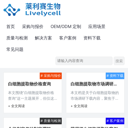
首页
采购与报价
OEM/ODM 定制
应用场景
质量与检测
解决方案
客户案例
资料下载
常见问题
# 采购与报价
# 资料下载
白细胞提取物价格查询
白细胞提取物市场调研下
载
本文围绕“白细胞提取物价格
本文档是关于白细胞提取物的
查询”这一主题展开，但仅这
市场调研下载内容，聚焦于白
简短表述，无法知晓更多具体
细胞提取物这一特定领域，可
+ 全文阅读
+ 全文阅读
信息，比如是在何种渠道、针
能涵盖其市场规模、增长趋
对哪些类型白细胞提取物、有
势、应用领域、主要参与者情
# 质量与检测
# 客户案例
无相关产品品牌等方面的查询
况、竞争态势等多方面的调研
需求及相关背景，仅能明确聚
信息，旨在为相关企业、研究