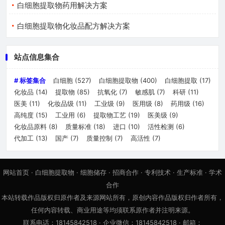
白细胞提取物药用解决方案
白细胞提取物化妆品配方解决方案
站点信息集合
# 标签集合
白细胞
(527)
白细胞提取物
(400)
白细胞提取
(17)
化妆品
(14)
提取物
(85)
抗氧化
(7)
敏感肌
(7)
科研
(11)
医美
(11)
化妆品级
(11)
工业级
(9)
医用级
(8)
药用级
(16)
高纯度
(15)
工业用
(6)
提取物工艺
(19)
医美级
(9)
化妆品原料
(8)
质量标准
(18)
进口
(10)
活性检测
(6)
代加工
(13)
国产
(7)
质量控制
(7)
高活性
(7)
网站首页
·
白细胞提取物
·
细胞储存
·
招商合作
·
专利技术
·
生产标准
·
学术
合作
本站转载作品版权归原作者及来源网站所有，原创内容作品版权归作者所有，
任何内容转载、商业用途等均须联系原作者并注明来源。
联系电话：18145842518 · 企业微信：18145842518 · 邮箱：