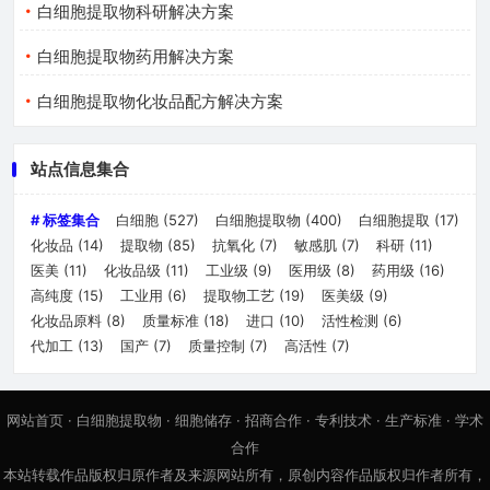
白细胞提取物科研解决方案
白细胞提取物药用解决方案
白细胞提取物化妆品配方解决方案
站点信息集合
# 标签集合
白细胞
(527)
白细胞提取物
(400)
白细胞提取
(17)
化妆品
(14)
提取物
(85)
抗氧化
(7)
敏感肌
(7)
科研
(11)
医美
(11)
化妆品级
(11)
工业级
(9)
医用级
(8)
药用级
(16)
高纯度
(15)
工业用
(6)
提取物工艺
(19)
医美级
(9)
化妆品原料
(8)
质量标准
(18)
进口
(10)
活性检测
(6)
代加工
(13)
国产
(7)
质量控制
(7)
高活性
(7)
网站首页
·
白细胞提取物
·
细胞储存
·
招商合作
·
专利技术
·
生产标准
·
学术
合作
本站转载作品版权归原作者及来源网站所有，原创内容作品版权归作者所有，