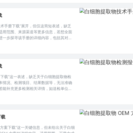
持身体内环境稳定等方面发挥着关键作用，而
载
技术手册下载”展开，但仅这简短表述，缺乏
适用范围、来源渠道等更多信息，若想全面
进一步探寻该手册的详细内容，包括其对白
、应用场景等方面的阐述。白细胞提取物在
与应用价值,随着对免疫系统及细胞功能研究
相关技术也在持续发展，为了让更多对这一
载
告下载”这一表述，缺乏关于白细胞提取物检
本情况、检测项目、结果数据等，无法准确
若能补充更多检测相关详情，如送检单位、
容，方可生成相应摘要。在当今医学研究领
有重要意义的物质，其相关研究正不断深
制药以及关注健康领域的专业人士和机构而
下载
M 方案下载”这一关键信息，但未给出关于白细