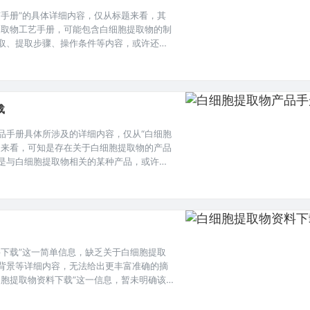
与提取
从研发到应用的每一步
艺手册”的具体详细内容，仅从标题来看，其
提取物工艺手册，可能包含白细胞提取物的制
取、提取步骤、操作条件等内容，或许还涉
白细胞提取物研发、生产等相关领域人员下
流程与要点。”本文目录导读： 白细胞提取物
载方式及注意事项白细胞提取物在医学、生
载
品手册具体所涉及的详细内容，仅从“白细胞
述来看，可知是存在关于白细胞提取物的产品
是与白细胞提取物相关的某种产品，或许涉
说明等相关内容，但具体信息因缺乏手册实
物,作为生物医学领域中备受关注的一类物
出独特的价值，它的发现与深入研究，为医
料下载”这一简单信息，缺乏关于白细胞提取
背景等详细内容，无法给出更丰富准确的摘
细胞提取物资料下载”这一信息，暂未明确该
，如来源、功能、适用场景等，仅从现有内
单提示。白细胞是人体免疫系统的重要组成