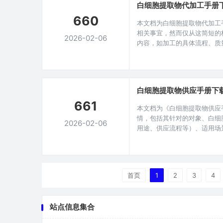
白细胞提取物代加工手册
660
本文档为白细胞提取物代加工
相关事宜，然而仅从这简短的
2026-02-06
内容，如加工的具体流程、质
项等关键要点，若能获取完整
提供重要的操作指引与规范依
工艺流程质量控制与检测储存
领域具有重要
白细胞提取物供应手册下
661
本文档为《白细胞提取物供应
情，包括其针对的对象、白细
2026-02-06
用途、供应流程等）、适用场
有此手册可供下载这一事实。
与采集产品规格与分类质量控
在现代生物医学研究领域,白
在免疫调节
首页
1
2
3
4
站点信息集合