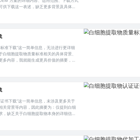
OEM 方案的详细内容、适用范围、下载方式
可供下载这一表述，缺乏更多背景及具体细
细胞提取物因其独特的医学价值备受关注，
在的医疗应用开发中，白细胞提取物都展现
有相关业务拓展需求的企业来说，OEM 方案
载
量标准下载”这一简单信息，无法进行更详细
于白细胞提取物质量标准相关的具体背景、
更多内容，我就能生成更具价值的摘要，比
，已有标准的大致要点等信息。在生物医学
一种重要的生物样本和研究工具，其质量标准
靠性以及研究的可重复性至关重要。 白细
载
证证书下载”这一简单信息，未涉及更多关于
相关背景等内容，因此摘要为：仅提到白细
求，缺乏关于白细胞提取物本身的详细信
情况，仅呈现了证书下载这一主题相关表
提取物因其在医学研究及潜在临床应用方面
对其研究的不断深入，相关的质量控制与认