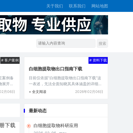
关于我们
联系我们
网站地图
# 客户案例
# 资料下载
白细胞提取物出口指南下载
证案例备
目前仅依据“白细胞提取物出口指南下载”这
物展开，
一表述，无法全面知晓其具体涵盖的详细内
节，历经
容，若要生成准确摘要，需进一步明确关于
02月06日
+ 全文阅读
2026年02月06日
准进行认
白细胞提取物出口指南的相关具体信息，比
物制品的
如其适用范围、涉及的出口流程要点、针对
鉴，彰显
的监管要求、下载渠道及相关注意事项等具
最新动态
重要实践
体情况，仅从现有文字难以深入概括其具体
胞提取物
关键内容。在当今全球化的经济环境下，越
白细胞提取物科研应用
价值而备
来越多的企业涉足进出口业务，而对于从事
要求，其
白细胞提取物相关业务的企业来说，了解并