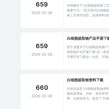
659
化的商业浪潮中，
的分离
未明确关于“白细胞提取物工
摘要可为：“此文档为白细胞
2026-02-06
备工艺相关信息，如原材料选
及质量控制等方面，可供从事
载参考，以了解该工艺的具体
的重要性工艺手册涵盖内容下
物研究
白细胞提取物产品手册下
659
暂不清楚关于白细胞提取物产
提取物产品手册下载”这一表
2026-02-06
手册可供下载这一信息，可能
及该产品的介绍、规格、使用
际内容无法得知。白细胞提取
质，在众多研究与应用中展现
学的发展带来
白细胞提取物资料下载
660
目前仅提及“白细胞提取物资
物具体用途、特性、相关研究
2026-02-06
要，仅能表述为：提供了“白
白细胞提取物相关的具体细节
容看是可供下载相关资料的简