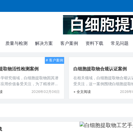
质量与检测
解决方案
客户案例
资料下载
常见问题
# 客户案例
提取物活性检测案例
白细胞提取物合规认证案例
科学研究领域，白细胞提取物因其潜
在相关领域，白细胞提取物合规认
要应用价值备受关注，为了精准评估
受关注，这一案例围绕白细胞提取
与功效，开展科学严谨的活性检测至
涉及从提取过程到质量检测等多环
读
2026年02月06日
+ 全文阅读
2026年
下面为大家介绍一则白细胞提取物活
严格规范操作，依据相应法规和标
典型案例。 某科研团队专注于白细
证，通过该案例，可为后续类似生
物的研究与开发，他们期望通过深入
合规研发、生产及认证提供参考借
明确该提取物在不同条件下的活性表
了在生物制品领域保障安全合规的
续应用提供科学依据。 在实验前
意义。在现代生物医学领域，白细
究人员精心准备了一系列样本，选取
因其在诸多研究和潜在应用方面的
载
体的白细胞作为基础来源，经过严格
受关注，由于涉及生物安全和法规