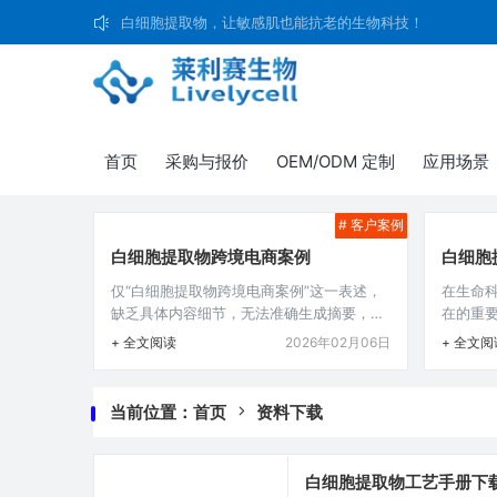
白细胞提取物，让敏感肌也能抗老的生物科技！
首页
采购与报价
OEM/ODM 定制
应用场景
# 客户案例
白细胞提取物跨境电商案例
白细胞
仅“白细胞提取物跨境电商案例”这一表述，
在生命
缺乏具体内容细节，无法准确生成摘要，请
在的重
补充关于该案例中涉及的企业、业务模式、
其性能
+ 全文阅读
2026年02月06日
+ 全文阅
发展历程、遇到的问题及成果等相关详细信
关重要,
息，这样我才能生成符合要求的摘要，例如
性检测的
包括企业为何选择做白细胞提取物跨境电
胞提取
当前位置：
首页
资料下载
商，销售渠道、市场反馈、政策影响等方面
检测，
的具体情况。本文目录导读： 市场需求洞察
现,为后
产品定位与选品策略跨境电商平台选择营销
期，研
白细胞提取物工艺手册下
推广策略物流与通关挑战及应对在当今全球
健康人