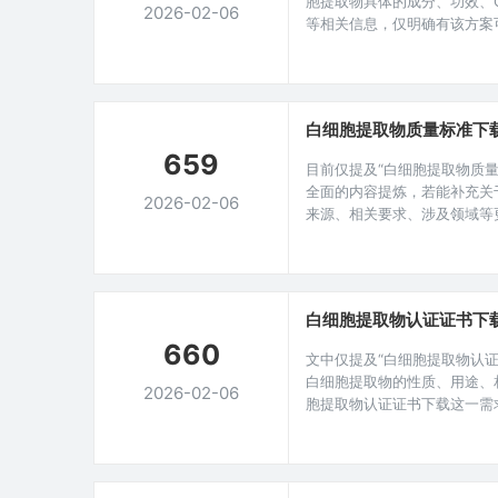
胞提取物具体的成分、功效、
2026-02-06
等相关信息，仅明确有该方案
节。在现代生物科技领域，白
无论是在科研探索，还是在潜
出了巨大的潜力，而对于众多
白细胞提取物质量标准下
659
目前仅提及“白细胞提取物质
全面的内容提炼，若能补充关
2026-02-06
来源、相关要求、涉及领域等
如是用于医药、科研哪个方面
研究领域,白细胞提取物作为
对于确保实验结果的准确性、可
胞提
白细胞提取物认证证书下
660
文中仅提及“白细胞提取物认
白细胞提取物的性质、用途、
2026-02-06
胞提取物认证证书下载这一需
息，如来源、应用场景等具体
述。在生命科学领域，白细胞
的重要价值而备受关注，随着
证工作也愈发严谨,