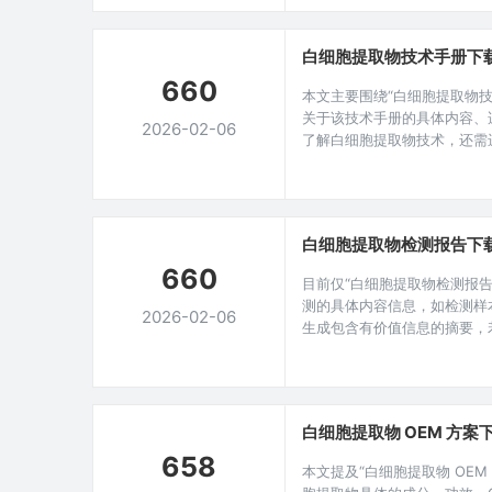
部分,在抵御病原体入侵、维
白细胞提取
白细胞提取物技术手册下
660
本文主要围绕“白细胞提取物
关于该技术手册的具体内容、
2026-02-06
了解白细胞提取物技术，还需
细胞提取物的成分、提取方法
生物医学领域有着重要的研究
的不断深入，白细胞提取物的
领域感兴趣的
白细胞提取物检测报告下
660
目前仅“白细胞提取物检测报
测的具体内容信息，如检测样
2026-02-06
生成包含有价值信息的摘要，
检测机构、各项指标数值等内
域，白细胞提取物作为一种具
入，对于从事医学研究、生物
言,准确且全面的
白细胞提取物 OEM 方案
658
本文提及“白细胞提取物 OE