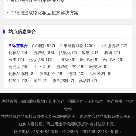
白细胞提取物药用解决方案
白细胞提取物化妆品配方解决方案
站点信息集合
# 标签集合
白细胞
(527)
白细胞提取物
(400)
白细胞提取
(17)
化妆品
(14)
提取物
(85)
抗氧化
(7)
敏感肌
(7)
科研
(11)
医美
(11)
化妆品级
(11)
工业级
(9)
医用级
(8)
药用级
(16)
高纯度
(15)
工业用
(6)
提取物工艺
(19)
医美级
(9)
化妆品原料
(8)
质量标准
(18)
进口
(10)
活性检测
(6)
代加工
(13)
国产
(7)
质量控制
(7)
高活性
(7)
网站首页
·
白细胞提取物
·
细胞储存
·
招商合作
·
专利技术
·
生产标准
·
学术
合作
本站转载作品版权归原作者及来源网站所有，原创内容作品版权归作者所有，
任何内容转载、商业用途等均须联系原作者并注明来源。
联系电话：18145842518 · 企业微信：18145842518 · 邮箱：