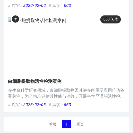
检测对于深入了解白细胞生理功能、疾病机制研究以及相关药物
# 时间：
2026-02-06
# 阅读：
663
研发等诸多方面具有关键意义，相关解决方案的研究旨在提高检
测的准确性、灵敏度和可靠性，为后续研究及应用提供有力支
663
阅读
撑。本文目录导读： 样本采集与预处理活性检测指标选择检测
技术与仪器选择数据分析与结果解读在生物医学研究领域，白细
胞提取物
白细胞提取物活性检测案例
在生命科学研究领域，白细胞提取物因其潜在的重要应用价值备
受关注，为了精准评估其性能与功效，开展科学严谨的活性检测
至关重要,下面为大家介绍一则白细胞提取物活性检测的典型案
# 时间：
2026-02-06
# 阅读：
663
例。 某科研团队专注于白细胞提取物的研究与开发，他们期望
通过深入检测，明确该提取物在不同条件下的活性表现,为后续
应用提供科学依据。 在实验前期，研究人员精心准备了一系列
首页
1
尾页
样本，选取健康人体的白细胞作为基础来源，经过严格的分离与
提取