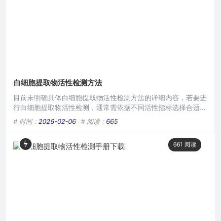
其潜在
白细胞提取物活性检测方法
目前未明确具体白细胞提取物活性检测方法的详细内容，若要进
行白细胞提取物活性检测，通常需依据不同活性指标选择合适手
段，例如针对免疫活性可能用细胞增殖实验、细胞因子检测等；
# 时间：
2026-02-06
# 阅读：
665
若关注抗氧化活性，则可能涉及抗氧化酶活性测定、自由基清除
能力检测等，但具体方法需结合研究目的及实验条件进一步确
661
阅读
定。本文目录导读： 细胞增殖法细胞毒性检测免疫活性检测抗
氧化活性检测趋化活性检测白细胞提取物在生物医学研究、药物
研发等众