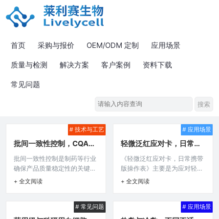
首页
采购与报价
OEM/ODM 定制
应用场景
质量与检测
解决方案
客户案例
资料下载
常见问题
# 技术与工艺
# 应用场景
批间一致性控制，CQA与
轻微泛红应对卡，日常携
CPP的建立
带版操作表
批间一致性控制是制药等行业
《轻微泛红应对卡，日常携带
确保产品质量稳定性的关键环
版操作表》主要是为应对轻微
节，CQA（关键质量属性）与
泛红问题而设计的便捷操作指
+ 全文阅读
+ 全文阅读
CPP（关键工艺参数）的建立
南，它方便日常携带，能在肌
在此过程中意义重大，通过精
肤出现轻微泛红状况时，为使
# 常见问题
# 应用场景
准确定CQA，能明确产品质量
用者提供快速有效的处理方
的关键衡量指标；合理设定
法，帮助及时缓解泛红，让使