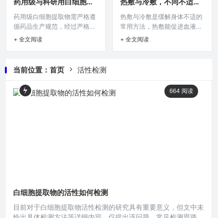
药用级与科研用白细胞提
热敷与冷敷，不同不适感
CPP，则可有效控制生产工
用者在日常生活中遇到此类肌
取物的区别
的选择逻辑
药用级白细胞提取物需严格遵
热敷与冷敷是缓解身体不适的
艺，进而保障批间产品质量的
肤问题时可依此操作表采取相
循药品生产规范，经过严格审
常用方法，热敷能促进血液循
一致性，减少批次间的差异，
应措施，轻松应对肌肤不适，
批和质量控制，确保安全性和
环、减轻疼痛与僵硬，适用于
提升产品质量的可靠性与稳定
维持肌肤良好状态。本文目录
+ 全文阅读
+ 全文阅读
有效性，用于特定的医疗用
缓解肌肉劳损、关节疼痛等慢
性。本文目录导读： 关键质量
导读： 肌肤泛红原因初析操作
途，以治疗相关疾病，科研用
性不适；冷敷可收缩血管、减
属性（CQA）的建立关键工艺
表之清洁护理保湿修复要点防
白细胞提取物主要服务于科学
轻肿胀，对急性扭伤、炎症初
参数（CPP）的建立建立CQA
晒措施不可少情绪与饮食调节
当前位置：
首页
活性检测
研究，重点在于探索白细胞的
期等效果显著，在不同不适感
与CPP的意义在白细胞
在关注白细胞提取物资讯的过
各种特性、功能及相关机制，
下，需依据受伤时间、症状特
程中,我
664
阅读
对纯度、成分分析等要求侧重
点等选择合适方式，以达到更
科研需求，其生产标准和监管
好的舒缓效果。本文目录导
相对药品生产较宽松，二者在
读： 受伤初期：冷敷的优先之
用途、质量标准等方面存在明
选缓解肌肉酸痛：热敷的舒缓
显差异。本文目录导读： 使用
之道减轻关节疼痛：需依具体
目的差异质量标准不同生产流
情况而定舒缓慢性疼痛：热敷
程区别监管要求迥异安全性考
助力放松缓解头痛：冷热交替
量有别在
的策略在
白细胞提取物的活性如何检测
目前对于白细胞提取物活性检测的研究具有重要意义，但文中未
给出具体检测方法等详细内容，仅提出该问题，常见检测思路包