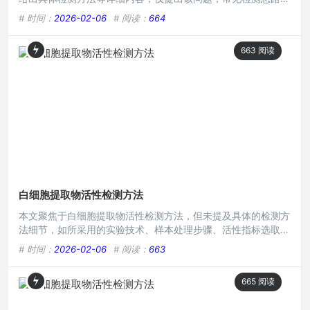
括通过细胞增殖实验观察其对相关细胞增殖的促进或抑制作用，
# 时间：
2026-02-06
# 阅读：
664
或者利用酶活性检测来分析白细胞提取物中特定酶的活性等方式
来探究其活性状况。本文目录导读： 细胞增殖实验细胞毒性检
663
阅读
测免疫活性检测抗氧化活性检测信号通路检测在生物医学领域,
白细胞提取物一直是备受关注的研究对象，它蕴含着诸多与人体
免疫等
白细胞提取物活性检测方法
本文聚焦于白细胞提取物活性检测方法，但未提及具体的检测方
法细节，如所采用的实验技术、样本处理步骤、活性指标选取等
关键内容，仅给出主题名称，无法进一步展开详细阐述该检测方
# 时间：
2026-02-06
# 阅读：
663
法的全貌及具体操作流程等信息。本文目录导读： 细胞增殖实
验法细胞毒性检测法免疫活性检测法抗氧化活性检测法白细胞提
665
阅读
取物在生物医学研究、临床诊断以及潜在的医疗应用等诸多领域
都具有重要意义，准确地检测其活性对于深入了解其功能、评估