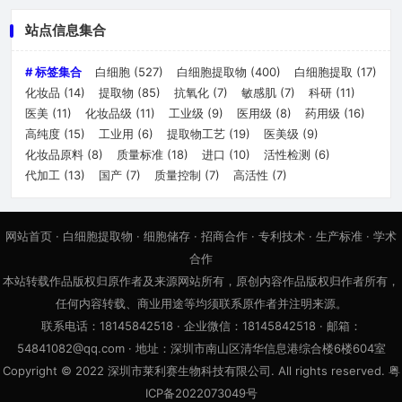
站点信息集合
# 标签集合
白细胞
(527)
白细胞提取物
(400)
白细胞提取
(17)
化妆品
(14)
提取物
(85)
抗氧化
(7)
敏感肌
(7)
科研
(11)
医美
(11)
化妆品级
(11)
工业级
(9)
医用级
(8)
药用级
(16)
高纯度
(15)
工业用
(6)
提取物工艺
(19)
医美级
(9)
化妆品原料
(8)
质量标准
(18)
进口
(10)
活性检测
(6)
代加工
(13)
国产
(7)
质量控制
(7)
高活性
(7)
网站首页
·
白细胞提取物
·
细胞储存
·
招商合作
·
专利技术
·
生产标准
·
学术
合作
本站转载作品版权归原作者及来源网站所有，原创内容作品版权归作者所有，
任何内容转载、商业用途等均须联系原作者并注明来源。
联系电话：18145842518 · 企业微信：18145842518 · 邮箱：
54841082@qq.com · 地址：深圳市南山区清华信息港综合楼6楼604室
Copyright © 2022 深圳市莱利赛生物科技有限公司. All rights reserved. 粤
ICP备2022073049号