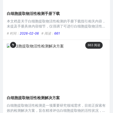
白细胞提取物活性检测手册下载
本文档是关于白细胞提取物活性检测的手册下载指引相关内容，
未提及手册具体内容细节，仅强调了可进行白细胞提取物活性检
测手册的下载操作，可能包含白细胞提取物活性检测的方法、标
# 时间：
2026-02-06
# 阅读：
661
准、注意事项等关键信息下载入口，但目前仅明确有下载这一动
作相关，缺乏深入的检测原理等具体信息。白细胞提取物在生物
663
阅读
医学领域有着重要的研究价值,它涉及到诸多前沿的医学研究方
向，例如在免疫调节、疾病治疗机制探索等方面都发挥着关键作
用，而对
白细胞提取物活性检测解决方案
白细胞提取物活性检测是一项重要研究领域需求，目前正探索有
效的检测解决方案，旨在精准评估白细胞提取物的活性状况，该