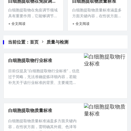
白细胞提取物在免疫调节
白细胞提取物质量标准
方案，为饱受痤疮困扰的患者
息，这样才能形成准确完整的
中的作用
白细胞提取物在免疫调节领域
白细胞提取物质量标准涵盖多
带来新希望，但相关研究可能
摘要。白细胞是人体免疫系统
具有重要作用，它能够调节免
方面关键内容，在性状方面，
还在持续探索阶段，其有效
中的重要组成部分，在抵御病
疫细胞的活性，增强机体的免
需明确其外观、色泽等特征，
性、安全性等有待进一步验
原体入侵等方面发挥着关键作
+ 全文阅读
+ 全文阅读
疫防御能力，对免疫失衡状态
鉴别环节，通过特定的化学或
证。痤疮,作为一种常见的皮肤
用，随着医学研究的不断深
的调整意义重大，可通过激活
生物学方法来判定是否为白细
问题，困扰着无数人，它不仅
入，白细胞提取物在一些医疗
巨噬细胞等免疫细胞，促进细
胞提取物，含量测定要精准把
影响外貌美观，还可能给患者
领域展现出潜在的应用价值,因
当前位置：
首页
质量与检测
胞因子的分泌，从而影响免疫
控有效成分的量，还包括杂质
带来心理上的压力，随着科学
此制定科学合理的国家标准显
反应的进程，在抗感染、抗肿
限度、微生物限度等项目，以
技术的不断发
得尤为重要
瘤以及自身免疫性疾病的调节
确保白细胞提取物质量符合要
白细胞提取物行业标准
等方面展现出潜在的应用价
求，保障其安全性与有效性。
值，为相关疾病的治疗提供了
白细胞提取物在医学、科研等
目前仅提及“白细胞提取物行业标准”，信息
新的思路。免疫系统是人体抵
诸多领域有着重要的应用，然
过于简略，无法准确提炼详细内容，若能
御外界病原体入侵的重要防
而其质量的把控至关重要，这
补充关于该行业标准的背景、主要规范要
线，它的正常运作依赖于众多
直接关系到相关应用的安全性
点（如适用范围、成分要求、质量检测指
细胞和分子的协同作用，白细
与有效性,以下是对白细胞提取
标、生产工艺规范等方面），我就能生成
胞作为免疫系统
物质量标
更完整准确的摘要，例如标准出台的目的
是解决哪些问题、针对的是何种产品形态
白细胞提取物质量标准
的白细胞提取物等相关具体信息。本文目
录导读： 定义与范围原料要求提取工艺质
白细胞提取物质量标准涵盖多方面关键内
量控制生产与包装储存与有效期在现代生
容，在性状方面，需明确其外观、色泽等
物医学领域，白细胞提取物作为一种