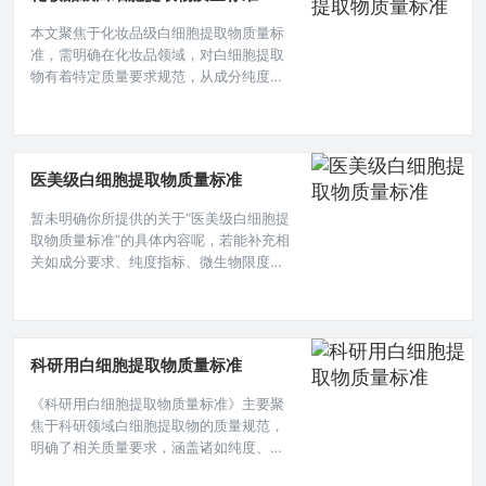
定统一的国际标准至关重要。 白细胞提取
本文聚焦于化妆品级白细胞提取物质量标
物的定义与范畴 白细胞提取物是指从人体
准，需明确在化妆品领域，对白细胞提取
或动物的白细胞中通过特定的
物有着特定质量要求规范，从成分纯度、
微生物限度、活性成分含量等多方面制定
标准，以确保其在化妆品使用中的安全性
与有效性，为化妆品生产中白细胞提取物
的应用提供质量把控依据。在当今美妆行
医美级白细胞提取物质量标准
业飞速发展的背景下，各类新型成分不断
涌现，而白细胞提取物作为一种颇具潜力
暂未明确你所提供的关于“医美级白细胞提
的原料，正逐渐受到关注，对于化妆品级
取物质量标准”的具体内容呢，若能补充相
白细胞提取物而言，建立严格且科学的质
关如成分要求、纯度指标、微生物限度、
量标
活性检测等方面细则，才能生成准确且符
合需求的摘要，比如具体涵盖哪些物质的
标准范围、理化性质指标等关键信息。在
医美领域，白细胞提取物正逐渐崭露头
科研用白细胞提取物质量标准
角，因其在皮肤修复、抗衰等方面展现出
的潜在功效而备受关注，要确保其在医美
《科研用白细胞提取物质量标准》主要聚
应用中的安全性与有效性,严格的质量标准
焦于科研领域白细胞提取物的质量规范，
至关重要。 从原材料采集角度来
明确了相关质量要求，涵盖诸如纯度、活
性、杂质含量等关键指标，旨在确保科研