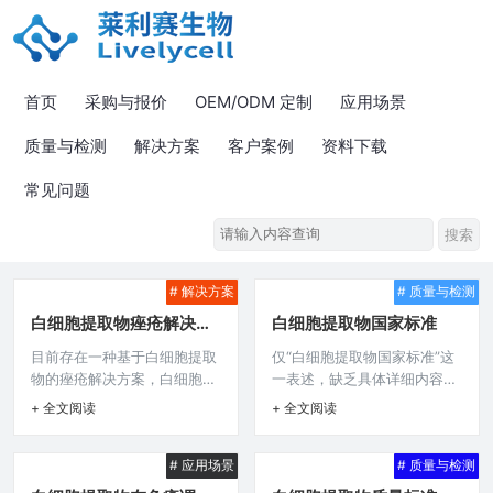
首页
采购与报价
OEM/ODM 定制
应用场景
质量与检测
解决方案
客户案例
资料下载
常见问题
# 解决方案
# 质量与检测
白细胞提取物痤疮解决方
白细胞提取物国家标准
案
目前存在一种基于白细胞提取
仅“白细胞提取物国家标准”这
物的痤疮解决方案，白细胞提
一表述，缺乏具体详细内容，
取物或许能为治疗痤疮提供新
无法准确生成摘要，请补充关
+ 全文阅读
+ 全文阅读
途径，它可能通过调节炎症反
于白细胞提取物国家标准所涵
应、改善毛囊皮脂腺单位的微
盖的具体方面，如适用范围、
# 应用场景
# 质量与检测
环境等作用机制，有望成为传
成分要求、质量指标、检测方
统痤疮治疗方法的补充或替代
法、生产规范等相关详细信