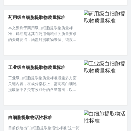
中使用的白细胞提取物具备稳定、可靠的
质量特性，为相关科学研究提供质量可靠
的实验材料，保障实验结果的准确性与可
药用级白细胞提取物质量标准
重复性，对科研工作的顺利开展具有重要
意义。本文目录导读： 外观与性状标准纯
本文聚焦于药用级白细胞提取物质量标
度指标活性测定标准微生物限度要求稳定
准，详细阐述其在药用领域相关质量要求
性要求内毒素限量在科研领域,白细胞提
的关键要点，涵盖对提取物来源、纯度、
活性成分等方面的具体规定，旨在确保该
提取物在药用过程中的安全性、有效性与
稳定性，为其在医药生产及应用中质量把
控提供明确规范依据。白细胞提取物在医
工业级白细胞提取物质量标准
药领域有着重要的应用，其质量标准直接
关系到药品的安全性和有效性，药用级白
工业级白细胞提取物质量标准涵盖多方面
细胞提取物的质量标准涵盖多个关键方面,
关键内容，在成分指标上，需明确白细胞
以下将详细阐述。 从原材料采集角度
提取物中各类有效成分的含量范围，以确
保其功效与应用可靠性，微生物限度方
面，严格把控细菌、真菌等微生物数量，
防止污染对产品质量及后续使用造成不良
影响，对于提取物的纯度、稳定性等也有
白细胞提取物活性标准
相应规定，保障工业级白细胞提取物能在
工业生产等领域稳定发挥作用。在当今科
目前仅给出“白细胞提取物活性标准”这一简
技飞速发展的时代，白细胞提取物在诸多