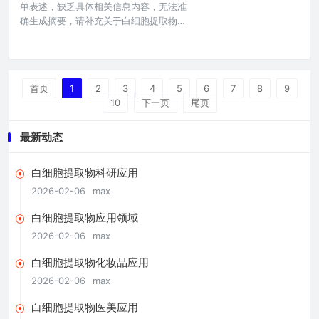
单表述，缺乏具体相关信息内容，无法准
领域展现出了重要的应用潜力，而对于工
确生成摘要，请补充关于白细胞提取物活
业级白
性标准的具体描述，如其研究背景、具体
指标、应用领域相关的各项规定细则、不
同阶段的标准情况等详细信息，以便能生
成准确摘要。在现代生物医学领域，白细
首页
1
2
3
4
5
6
7
8
9
胞提取物因其潜在的重要应用价值而备受
10
下一页
尾页
关注，从免疫调节到疾病治疗的诸多方
面，白细胞提取物的活性水平直接影响其
应用效果与安全性,故而建立明确且科学的
最新动态
白细胞提取物科研应用
2026-02-06
max
白细胞提取物应用领域
2026-02-06
max
白细胞提取物化妆品应用
2026-02-06
max
白细胞提取物医美应用