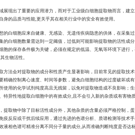
域展现出了重要的应用潜力，而对于工业级白细胞提取物而言，建立
自身的品质与性能,更关乎其在相关行业中的安全有效使用。
想的白细胞应来自健康、无感染、无遗传疾病隐患的供体，在采集过
集的白细胞数量需达到一定阈值，过低则可能影响提取物的活性成分
细胞的保存条件极为关键，必须在规定的低温、无氧等环境下进行，
留其生物活性。
取方法会对提取物的成分和性质产生显著影响，目前常见的提取技术
要精确控制离心速度、时间等参数，避免白细胞结构的过度破坏或有
所使用的化学试剂纯度高且无残留，以免对提取物造成不良影响；生
、特异性地提取白细胞中的有效成分,且不会引入新的杂质或有害物
，提取物中除了目标活性成分外，其他杂质的含量必须严格控制，蛋
免疫反应或干扰后续应用，通过先进的色谱分析、质谱检测等技术手
效液相色谱可精准分离不同分子量的成分,从而准确判断纯度是否达