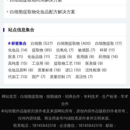
白细胞提取物化妆品配方解决方案
站点信息集合
# 标签集合
白细胞
(527)
白细胞提取物
(400)
白细胞提取
(17)
化妆品
(14)
提取物
(85)
抗氧化
(7)
敏感肌
(7)
科研
(11)
医美
(11)
化妆品级
(11)
工业级
(9)
医用级
(8)
药用级
(16)
高纯度
(15)
工业用
(6)
提取物工艺
(19)
医美级
(9)
化妆品原料
(8)
质量标准
(18)
进口
(10)
活性检测
(6)
代加工
(13)
国产
(7)
质量控制
(7)
高活性
(7)
网站首页
·
白细胞提取物
·
细胞储存
·
招商合作
·
专利技术
·
生产标准
·
学术
合作
本站转载作品版权归原作者及来源网站所有，原创内容作品版权归作者所有，
任何内容转载、商业用途等均须联系原作者并注明来源。
联系电话：18145842518 · 企业微信：18145842518 · 邮箱：