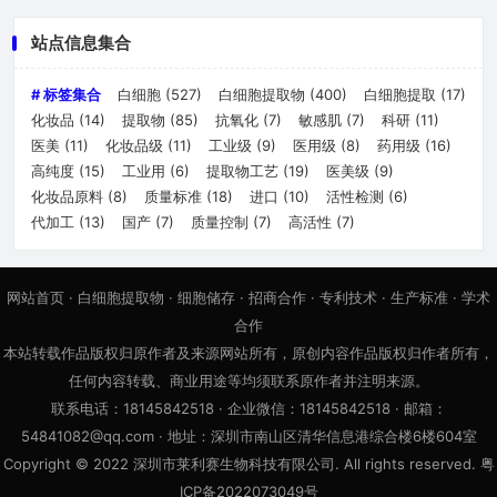
站点信息集合
# 标签集合
白细胞
(527)
白细胞提取物
(400)
白细胞提取
(17)
化妆品
(14)
提取物
(85)
抗氧化
(7)
敏感肌
(7)
科研
(11)
医美
(11)
化妆品级
(11)
工业级
(9)
医用级
(8)
药用级
(16)
高纯度
(15)
工业用
(6)
提取物工艺
(19)
医美级
(9)
化妆品原料
(8)
质量标准
(18)
进口
(10)
活性检测
(6)
代加工
(13)
国产
(7)
质量控制
(7)
高活性
(7)
网站首页
·
白细胞提取物
·
细胞储存
·
招商合作
·
专利技术
·
生产标准
·
学术
合作
本站转载作品版权归原作者及来源网站所有，原创内容作品版权归作者所有，
任何内容转载、商业用途等均须联系原作者并注明来源。
联系电话：18145842518 · 企业微信：18145842518 · 邮箱：
54841082@qq.com · 地址：深圳市南山区清华信息港综合楼6楼604室
Copyright © 2022 深圳市莱利赛生物科技有限公司. All rights reserved. 粤
ICP备2022073049号