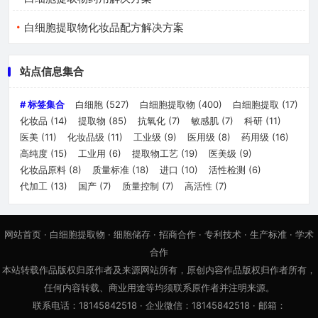
白细胞提取物化妆品配方解决方案
站点信息集合
# 标签集合
白细胞
(527)
白细胞提取物
(400)
白细胞提取
(17)
化妆品
(14)
提取物
(85)
抗氧化
(7)
敏感肌
(7)
科研
(11)
医美
(11)
化妆品级
(11)
工业级
(9)
医用级
(8)
药用级
(16)
高纯度
(15)
工业用
(6)
提取物工艺
(19)
医美级
(9)
化妆品原料
(8)
质量标准
(18)
进口
(10)
活性检测
(6)
代加工
(13)
国产
(7)
质量控制
(7)
高活性
(7)
网站首页
·
白细胞提取物
·
细胞储存
·
招商合作
·
专利技术
·
生产标准
·
学术
合作
本站转载作品版权归原作者及来源网站所有，原创内容作品版权归作者所有，
任何内容转载、商业用途等均须联系原作者并注明来源。
联系电话：18145842518 · 企业微信：18145842518 · 邮箱：