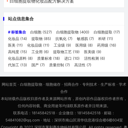
白细胞提取物化妆品配方解决方案
站点信息集合
# 标签集合
白细胞
(527)
白细胞提取物
(400)
白细胞提取
(17)
化妆品
(14)
提取物
(85)
抗氧化
(7)
敏感肌
(7)
科研
(11)
医美
(11)
化妆品级
(11)
工业级
(9)
医用级
(8)
药用级
(16)
高纯度
(15)
工业用
(6)
提取物工艺
(19)
医美级
(9)
化妆品原料
(8)
质量标准
(18)
进口
(10)
活性检测
(6)
代加工
(13)
国产
(7)
质量控制
(7)
高活性
(7)
网站首页
·
白细胞提取物
·
细胞储存
·
招商合作
·
专利技术
·
生产标准
·
学术
合作
本站转载作品版权归原作者及来源网站所有，原创内容作品版权归作者所有，
任何内容转载、商业用途等均须联系原作者并注明来源。
联系电话：18145842518 · 企业微信：18145842518 · 邮箱：
54841082@qq.com · 地址：深圳市南山区清华信息港综合楼6楼604室
Copyright © 2022 深圳市莱利赛生物科技有限公司. All rights reserved. 粤