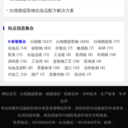
白细胞提取物化妆品配方解决方案
站点信息集合
# 标签集合
白细胞
(527)
白细胞提取物
(400)
白细胞提取
(17)
化妆品
(14)
提取物
(85)
抗氧化
(7)
敏感肌
(7)
科研
(11)
医美
(11)
化妆品级
(11)
工业级
(9)
医用级
(8)
药用级
(16)
高纯度
(15)
工业用
(6)
提取物工艺
(19)
医美级
(9)
化妆品原料
(8)
质量标准
(18)
进口
(10)
活性检测
(6)
代加工
(13)
国产
(7)
质量控制
(7)
高活性
(7)
网站首页
·
白细胞提取物
·
细胞储存
·
招商合作
·
专利技术
·
生产标准
·
学术
合作
本站转载作品版权归原作者及来源网站所有，原创内容作品版权归作者所有，
任何内容转载、商业用途等均须联系原作者并注明来源。
联系电话：18145842518 · 企业微信：18145842518 · 邮箱：