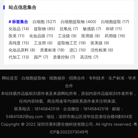
站点信息集合
# 标签集合
白细胞
(527)
白细胞提取物
(400)
白细胞提取
(17)
化妆品
(14)
提取物
(85)
抗氧化
(7)
敏感肌
(7)
科研
(11)
医美
(11)
化妆品级
(11)
工业级
(9)
医用级
(8)
药用级
(16)
高纯度
(15)
工业用
(6)
提取物工艺
(19)
医美级
(9)
化妆品原料
(8)
质量标准
(18)
进口
(10)
活性检测
(6)
代加工
(13)
国产
(7)
质量控制
(7)
高活性
(7)
网站首页
·
白细胞提取物
·
细胞储存
·
招商合作
·
专利技术
·
生产标准
·
学术
合作
本站转载作品版权归原作者及来源网站所有，原创内容作品版权归作者所有，
任何内容转载、商业用途等均须联系原作者并注明来源。
联系电话：18145842518 · 企业微信：18145842518 · 邮箱：
54841082@qq.com · 地址：深圳市南山区清华信息港综合楼6楼604室
Copyright © 2022 深圳市莱利赛生物科技有限公司. All rights reserved. 粤
ICP备2022073049号