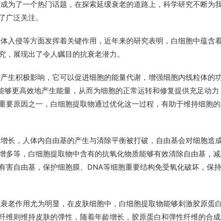
老成为了一个热门话题，在探索延缓衰老的道路上，科学研究不断为
了广泛关注。
原体入侵等方面发挥着关键作用，近年来的研究表明，白细胞中蕴含
究，展现出了令人瞩目的抗衰老潜力。
程产生积极影响，它可以促进细胞的能量代谢，增强细胞内线粒体的
胞能够更高效地产生能量，从而为细胞的正常运转和修复提供充足动力
重要原因之一，白细胞提取物通过优化这一过程，有助于维持细胞的
的增长，人体内自由基的产生与清除平衡被打破，自由基会对细胞造
增多等，白细胞提取物中含有的抗氧化物质能够有效清除自由基，减
有害自由基，保护细胞膜、DNA等细胞重要结构免受氧化破坏，保
抗衰老作用尤为明显，在皮肤细胞中，白细胞提取物能够刺激胶原蛋
纤维则维持皮肤的弹性，随着年龄增长，胶原蛋白和弹性纤维的合成