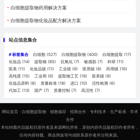
白细胞提取物药用解决方案
白细胞提取物化妆品配方解决方案
站点信息集合
# 标签集合
白细胞
(527)
白细胞提取物
(400)
白细胞提取
(17)
化妆品
(14)
提取物
(85)
抗氧化
(7)
敏感肌
(7)
科研
(11)
医美
(11)
化妆品级
(11)
工业级
(9)
医用级
(8)
药用级
(16)
高纯度
(15)
工业用
(6)
提取物工艺
(19)
医美级
(9)
化妆品原料
(8)
质量标准
(18)
进口
(10)
活性检测
(6)
代加工
(13)
国产
(7)
质量控制
(7)
高活性
(7)
网站首页
·
白细胞提取物
·
细胞储存
·
招商合作
·
专利技术
·
生产标准
·
学术
合作
本站转载作品版权归原作者及来源网站所有，原创内容作品版权归作者所有，
任何内容转载、商业用途等均须联系原作者并注明来源。