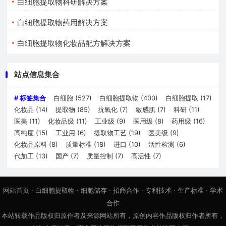
白细胞提取物科研解决方案
白细胞提取物药用解决方案
白细胞提取物化妆品配方解决方案
站点信息集合
# 标签集合
白细胞
(527)
白细胞提取物
(400)
白细胞提取
(17)
化妆品
(14)
提取物
(85)
抗氧化
(7)
敏感肌
(7)
科研
(11)
医美
(11)
化妆品级
(11)
工业级
(9)
医用级
(8)
药用级
(16)
高纯度
(15)
工业用
(6)
提取物工艺
(19)
医美级
(9)
化妆品原料
(8)
质量标准
(18)
进口
(10)
活性检测
(6)
代加工
(13)
国产
(7)
质量控制
(7)
高活性
(7)
网站首页
·
白细胞提取物
·
细胞储存
·
招商合作
·
专利技术
·
生产标准
·
学术
合作
本站转载作品版权归原作者及来源网站所有，原创内容作品版权归作者所有，