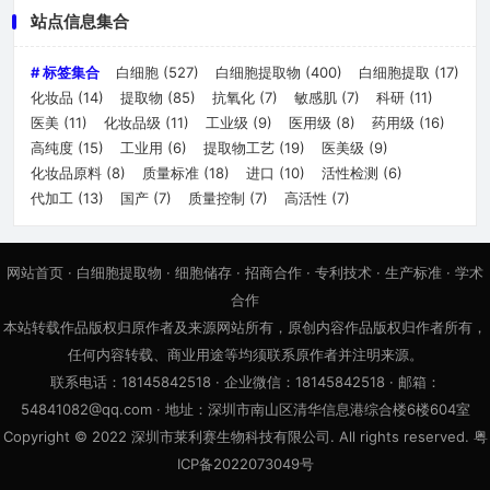
站点信息集合
# 标签集合
白细胞
(527)
白细胞提取物
(400)
白细胞提取
(17)
化妆品
(14)
提取物
(85)
抗氧化
(7)
敏感肌
(7)
科研
(11)
医美
(11)
化妆品级
(11)
工业级
(9)
医用级
(8)
药用级
(16)
高纯度
(15)
工业用
(6)
提取物工艺
(19)
医美级
(9)
化妆品原料
(8)
质量标准
(18)
进口
(10)
活性检测
(6)
代加工
(13)
国产
(7)
质量控制
(7)
高活性
(7)
网站首页
·
白细胞提取物
·
细胞储存
·
招商合作
·
专利技术
·
生产标准
·
学术
合作
本站转载作品版权归原作者及来源网站所有，原创内容作品版权归作者所有，
任何内容转载、商业用途等均须联系原作者并注明来源。
联系电话：18145842518 · 企业微信：18145842518 · 邮箱：
54841082@qq.com · 地址：深圳市南山区清华信息港综合楼6楼604室
Copyright © 2022 深圳市莱利赛生物科技有限公司. All rights reserved. 粤
ICP备2022073049号