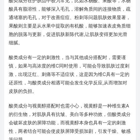
酸类成分在护肤品中较为常见，比如水杨酸、果酸等，水杨
酸具有脂溶性，能够深入毛孔，溶解角质间的连接物质，疏
通堵塞的毛孔，对于改善痘痘、粉刺等问题肌肤效果显著，
果酸则主要是从水果中提取的有机酸，能够加速表皮角质细
胞的脱落与更新，促进肌肤新陈代谢,让肌肤变得更加光滑
细腻。
酸类成分有一定的刺激性，当与其他成分搭配时，需要谨
慎，如果与高浓度的维C同时使用，可能会导致肌肤过度刺
激，出现泛红、刺痛等不适症状，这是因为维C具有一定的
还原性，与酸类成分相遇可能会发生化学反应,从而增加对
皮肤的负担。
酸类成分与视黄醇搭配时也需小心，视黄醇是一种维生素A
的衍生物，对肌肤具有抗皱、美白等多种功效，但酸类成分
会破坏皮肤的屏障功能，而视黄醇本身也具有一定的刺激
性，两者结合可能会使皮肤屏障受损加剧，引发干燥、敏感
等问题。