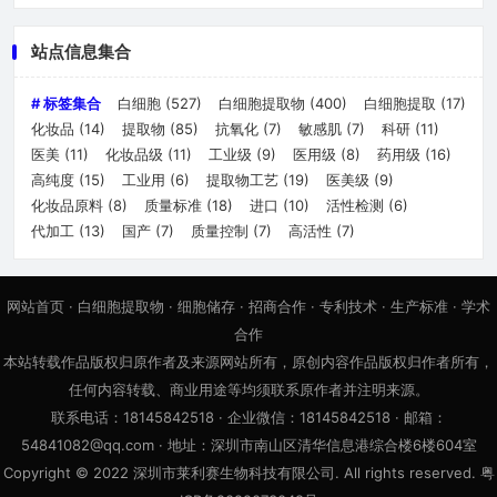
站点信息集合
# 标签集合
白细胞
(527)
白细胞提取物
(400)
白细胞提取
(17)
化妆品
(14)
提取物
(85)
抗氧化
(7)
敏感肌
(7)
科研
(11)
医美
(11)
化妆品级
(11)
工业级
(9)
医用级
(8)
药用级
(16)
高纯度
(15)
工业用
(6)
提取物工艺
(19)
医美级
(9)
化妆品原料
(8)
质量标准
(18)
进口
(10)
活性检测
(6)
代加工
(13)
国产
(7)
质量控制
(7)
高活性
(7)
网站首页
·
白细胞提取物
·
细胞储存
·
招商合作
·
专利技术
·
生产标准
·
学术
合作
本站转载作品版权归原作者及来源网站所有，原创内容作品版权归作者所有，
任何内容转载、商业用途等均须联系原作者并注明来源。
联系电话：18145842518 · 企业微信：18145842518 · 邮箱：
54841082@qq.com · 地址：深圳市南山区清华信息港综合楼6楼604室
Copyright © 2022 深圳市莱利赛生物科技有限公司. All rights reserved. 粤