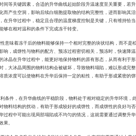
时间等关键因素，合适的升华曲线起始阶段升温速度至关重要，若升
化而产生空洞，影响后续白细胞提取物的结构完整性，进而影响其活
，在升华过程中，稳定且合理的温度梯度控制是关键，只有维持恰当
能够在相对温和的条件下完成冻干转变。
饼性意味着冻干后的物料能够保持一个相对完整的块状结构，而不是
影响，成饼性与物料的配方、预冻过程密切相关，预冻时，快速降温
的冰晶在升华过程中，能更好地保持物料的原有形态，从而有利于形
时，大冰晶周围的物料结构会被破坏，导致物料塌陷，难以形成完整
溶质浓度可以使物料在升华后保持一定的粘性，有助于形成紧密的饼
有利条件，在升华曲线的平稳阶段，物料处于相对稳定的升华环境，
对物料结构的扰动，有助于形成较好的成饼性，而成饼性的良好与否
华过程中可能出现局部塌陷或不均匀的情况，这就需要通过调整升华
效果。