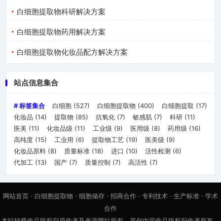
白细胞提取物科研解决方案
白细胞提取物药用解决方案
白细胞提取物化妆品配方解决方案
站点信息集合
# 标签集合
白细胞
(527)
白细胞提取物
(400)
白细胞提取
(17)
化妆品
(14)
提取物
(85)
抗氧化
(7)
敏感肌
(7)
科研
(11)
医美
(11)
化妆品级
(11)
工业级
(9)
医用级
(8)
药用级
(16)
高纯度
(15)
工业用
(6)
提取物工艺
(19)
医美级
(9)
化妆品原料
(8)
质量标准
(18)
进口
(10)
活性检测
(6)
代加工
(13)
国产
(7)
质量控制
(7)
高活性
(7)
网站首页
·
白细胞提取物
·
细胞储存
·
招商合作
·
专利技术
·
生产标准
·
学术
合作
本站转载作品版权归原作者及来源网站所有，原创内容作品版权归作者所有，