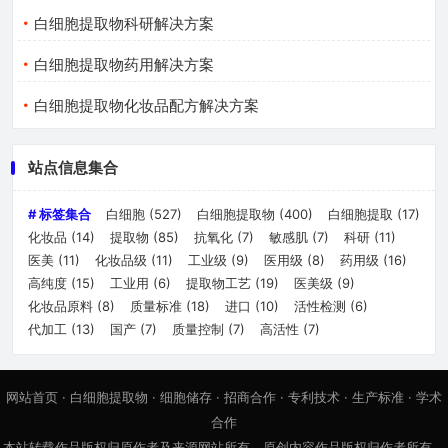
白细胞提取物科研解决方案
白细胞提取物药用解决方案
白细胞提取物化妆品配方解决方案
站点信息集合
# 标签集合
白细胞
(527)
白细胞提取物
(400)
白细胞提取
(17)
化妆品
(14)
提取物
(85)
抗氧化
(7)
敏感肌
(7)
科研
(11)
医美
(11)
化妆品级
(11)
工业级
(9)
医用级
(8)
药用级
(16)
高纯度
(15)
工业用
(6)
提取物工艺
(19)
医美级
(9)
化妆品原料
(8)
质量标准
(18)
进口
(10)
活性检测
(6)
代加工
(13)
国产
(7)
质量控制
(7)
高活性
(7)
网站首页
·
白细胞提取物
·
细胞储存
·
招商合作
·
专利技术
·
生产标准
·
学术
合作
本站转载作品版权归原作者及来源网站所有，原创内容作品版权归作者所有，