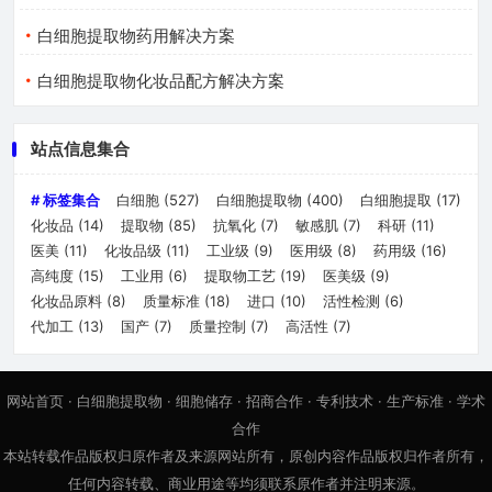
白细胞提取物药用解决方案
白细胞提取物化妆品配方解决方案
站点信息集合
# 标签集合
白细胞
(527)
白细胞提取物
(400)
白细胞提取
(17)
化妆品
(14)
提取物
(85)
抗氧化
(7)
敏感肌
(7)
科研
(11)
医美
(11)
化妆品级
(11)
工业级
(9)
医用级
(8)
药用级
(16)
高纯度
(15)
工业用
(6)
提取物工艺
(19)
医美级
(9)
化妆品原料
(8)
质量标准
(18)
进口
(10)
活性检测
(6)
代加工
(13)
国产
(7)
质量控制
(7)
高活性
(7)
网站首页
·
白细胞提取物
·
细胞储存
·
招商合作
·
专利技术
·
生产标准
·
学术
合作
本站转载作品版权归原作者及来源网站所有，原创内容作品版权归作者所有，
任何内容转载、商业用途等均须联系原作者并注明来源。