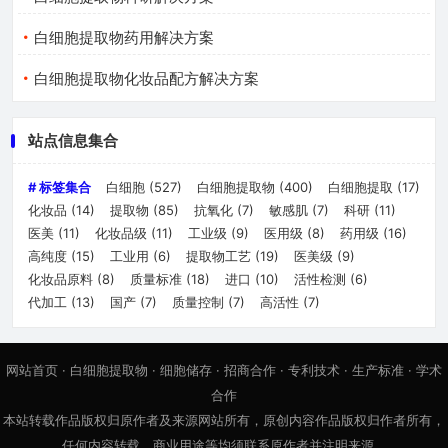
白细胞提取物药用解决方案
白细胞提取物化妆品配方解决方案
站点信息集合
# 标签集合
白细胞
(527)
白细胞提取物
(400)
白细胞提取
(17)
化妆品
(14)
提取物
(85)
抗氧化
(7)
敏感肌
(7)
科研
(11)
医美
(11)
化妆品级
(11)
工业级
(9)
医用级
(8)
药用级
(16)
高纯度
(15)
工业用
(6)
提取物工艺
(19)
医美级
(9)
化妆品原料
(8)
质量标准
(18)
进口
(10)
活性检测
(6)
代加工
(13)
国产
(7)
质量控制
(7)
高活性
(7)
网站首页
·
白细胞提取物
·
细胞储存
·
招商合作
·
专利技术
·
生产标准
·
学术
合作
本站转载作品版权归原作者及来源网站所有，原创内容作品版权归作者所有，
任何内容转载、商业用途等均须联系原作者并注明来源。