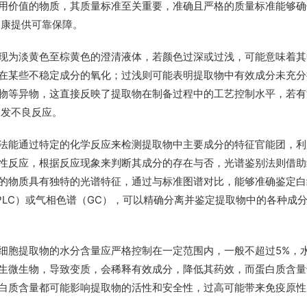
用价值的物质，其质量标准至关重要，准确且严格的质量标准能够确
健康提供可靠保障。
现为淡黄色至棕黄色的澄清液体，若颜色过深或过浅，可能意味着其
在某些不稳定成分的氧化；过浅则可能表明提取物中有效成分未充分
物等异物，这直接反映了提取物在制备过程中的工艺控制水平，若有
引发不良反应。
法能通过特定的化学反应来检测提取物中主要成分的特征官能团，利
性反应，根据反应现象来判断其成分的存在与否，光谱鉴别法则借助
的物质具有独特的光谱特征，通过与标准图谱对比，能够准确鉴定白
LC）或气相色谱（GC），可以精确分离并鉴定提取物中的各种成分
细胞提取物的水分含量应严格控制在一定范围内，一般不超过5%，
生微生物，导致变质，会稀释有效成分，降低其药效，而蛋白质含量
白质含量都可能影响提取物的活性和安全性，过高可能带来免疫原性