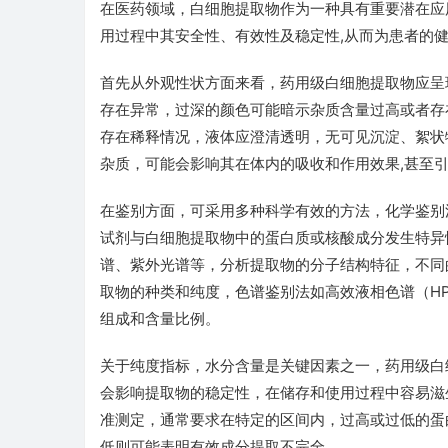
在医药领域，白细胞提取物作为一种具有重要潜在应
用过程中其安全性、有效性及稳定性,从而为患者的
首先从外观性状方面来看，药用级白细胞提取物应呈
存在异常，过深的颜色可能暗示杂质含量过高或者存
存在稀释情况，液体应澄清透明，无可见沉淀、絮状
杂质，可能会影响其在体内的吸收和作用效果,甚至
在鉴别方面，可采用多种科学有效的方法，化学鉴别
试剂与白细胞提取物中的蛋白质或核酸成分发生特异
谱、紫外光谱等，分析提取物的分子结构特征，不同
取物的种类和纯度，色谱鉴别法如高效液相色谱（HP
组成和含量比例。
关于纯度指标，水分含量是关键因素之一，药用级白
会影响提取物的稳定性，在储存和使用过程中容易滋
准测定，通常要求在特定的区间内，过高或过低的蛋
低则可能表明有效成分提取不完全。