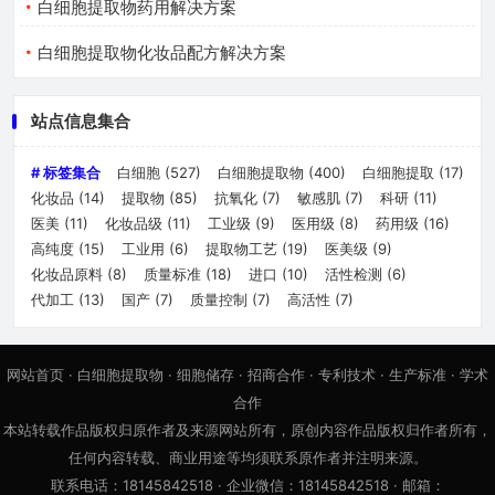
白细胞提取物药用解决方案
白细胞提取物化妆品配方解决方案
站点信息集合
# 标签集合
白细胞
(527)
白细胞提取物
(400)
白细胞提取
(17)
化妆品
(14)
提取物
(85)
抗氧化
(7)
敏感肌
(7)
科研
(11)
医美
(11)
化妆品级
(11)
工业级
(9)
医用级
(8)
药用级
(16)
高纯度
(15)
工业用
(6)
提取物工艺
(19)
医美级
(9)
化妆品原料
(8)
质量标准
(18)
进口
(10)
活性检测
(6)
代加工
(13)
国产
(7)
质量控制
(7)
高活性
(7)
网站首页
·
白细胞提取物
·
细胞储存
·
招商合作
·
专利技术
·
生产标准
·
学术
合作
本站转载作品版权归原作者及来源网站所有，原创内容作品版权归作者所有，
任何内容转载、商业用途等均须联系原作者并注明来源。
联系电话：18145842518 · 企业微信：18145842518 · 邮箱：