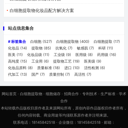
白细胞提取物化妆品配方解决方案
站点信息集合
# 标签集合
白细胞
(527)
白细胞提取物
(400)
白细胞提取
(17)
化妆品
(14)
提取物
(85)
抗氧化
(7)
敏感肌
(7)
科研
(11)
医美
(11)
化妆品级
(11)
工业级
(9)
医用级
(8)
药用级
(16)
高纯度
(15)
工业用
(6)
提取物工艺
(19)
医美级
(9)
化妆品原料
(8)
质量标准
(18)
进口
(10)
活性检测
(6)
代加工
(13)
国产
(7)
质量控制
(7)
高活性
(7)
网站首页
·
白细胞提取物
·
细胞储存
·
招商合作
·
专利技术
·
生产标准
·
学术
合作
本站转载作品版权归原作者及来源网站所有，原创内容作品版权归作者所有，
任何内容转载、商业用途等均须联系原作者并注明来源。
联系电话：18145842518 · 企业微信：18145842518 · 邮箱：